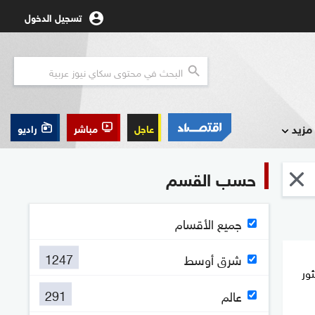
تسجيل الدخول
مزيد
عاجل
مباشر
راديو
حسب القسم
جميع الأقسام
1247
شرق أوسط
عثور
291
عالم