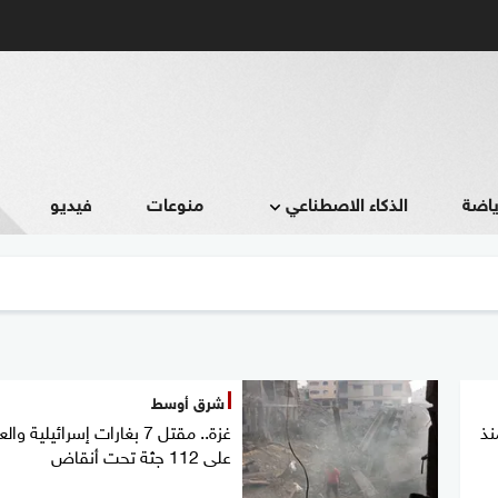
ياضة
الذكاء الاصطناعي
منوعات
فيديو
شرق أوسط
نذ
غزة.. مقتل 7 بغارات إسرائيلية وال
على 112 جثة تحت أنقاض