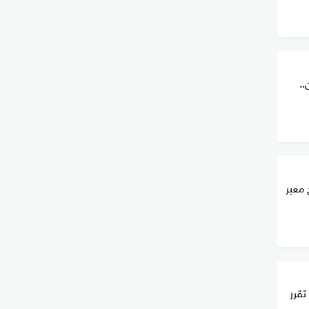
..
 معبر
ل تقرر