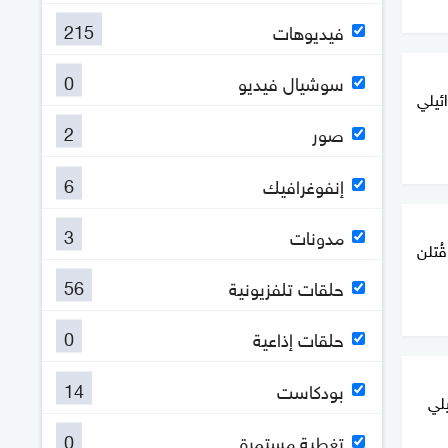
215
فيديوهات
0
سوشيال فيديو
يلي
2
صور
6
إنفوغرافيك
3
مدونات
وفتاة قُتلن
56
حلقات تلفزيونية
0
حلقات إذاعية
14
بودكاست
يلي
0
تغطية مستمرة