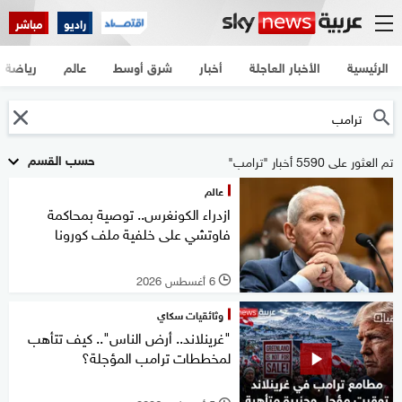
راديو
مباشر
الرئيسية
الأخبار العاجلة
أخبار
شرق أوسط
عالم
رياضة
حسب القسم
تم العثور على 5590 أخبار "ترامب"
عالم
ازدراء الكونغرس.. توصية بمحاكمة
فاوتشي على خلفية ملف كورونا
6 أغسطس 2026
l
وثائقيات سكاي
"غرينلاند.. أرض الناس".. كيف تتأهب
لمخططات ترامب المؤجلة؟