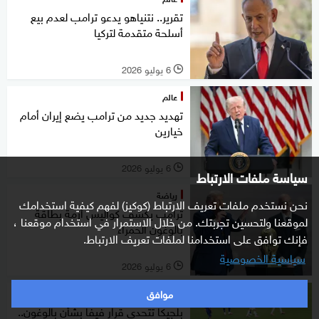
تقرير.. نتنياهو يدعو ترامب لعدم بيع
أسلحة متقدمة لتركيا
6 يوليو 2026
l
عالم
تهديد جديد من ترامب يضع إيران أمام
خيارين
6 يوليو 2026
l
سياسة ملفات الارتباط
رياضة
نحن نستخدم ملفات تعريف الارتباط (كوكيز) لفهم كيفية استخدامك
ترامب يكشف كواليس أزمة بطاقة
لموقعنا ولتحسين تجربتك. من خلال الاستمرار في استخدام موقعنا ،
بالوغون الحمراء
فإنك توافق على استخدامنا لملفات تعريف الارتباط.
سياسية الخصوصية
6 يوليو 2026
l
موافق
رياضة
بلجيكا تتحدى قرار فيفا بشأن بالوغون..