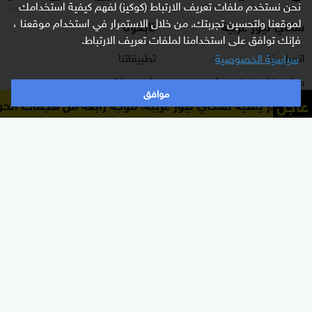
نحن نستخدم ملفات تعريف الارتباط (كوكيز) لفهم كيفية استخدامك
لموقعنا ولتحسين تجربتك. من خلال الاستمرار في استخدام موقعنا ،
سكاي نيوز عربية
تابعونا
فإنك توافق على استخدامنا لملفات تعريف الارتباط.
اتصل بنا
تطبيقاتنا
سياسية الخصوصية
حول سكاي نيوز عربية
راديو مباشر
موافق
عاجل
مصادر يمنية لسكاي نيوز عربية: موجة رابعة من هجمات الحوث
برنامج التدريب
ترددات القناة
الشروط والأحكام
البث المباشر
سياسة الخصوصية
دليل البث
وظائف شاغرة
أعلن معنا
شاركنا برأيك
الأقسام
برامجنا
شرق أوسط
غرفة الأخبار