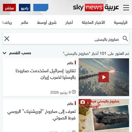
راديو
مباشر
الرئيسية
الأخبار العاجلة
أخبار
شرق أوسط
عالم
رياضة
حسب القسم
تم العثور على 101 أخبار "صاروخ باليستي"
عالم
تقارير: إسرائيل استخدمت صاروخا
باليستيا لضرب إيران
9 يونيو 2026
l
5
عالم
تعرف إلى صاروخ "أوريشنيك" الروسي
فرط الصوتي