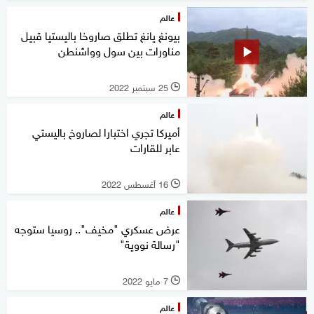
عالم
بيونغ يانغ تطلق صاروخا باليستيا قبيل
مناورات بين سول وواشنطن
25 سبتمبر 2022
l
عالم
أميركا تجري اختبارا لصاروخ باليستي
عابر للقارات
16 أغسطس 2022
l
عالم
عرض عسكري "مخيف".. روسيا ستوجه
"رسالة نووية"
7 مايو 2022
l
عالم