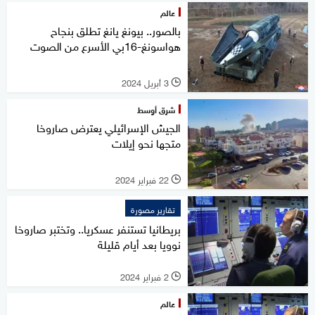
عالم
بالصور.. بيونغ يانغ تطلق بنجاح
هواسونغ-16بي الأسرع من الصوت
3 أبريل 2024
l
شرق أوسط
الجيش الإسرائيلي يعترض صاروخا
متجها نحو إيلات
22 فبراير 2024
l
تقارير مصورة
بريطانيا تستنفر عسكريا.. وتختبر صاروخا
نوويا بعد أيام قليلة
2 فبراير 2024
l
عالم