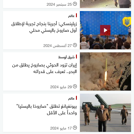
25 سبتمبر 2024
l
عالم
زيلينسكي: أجرينا بنجاح تجربة لإطلاق
أول صاروخ باليستي محلي
27 أغسطس 2024
l
شرق أوسط
إيران تزود الحوثي بصاروخ يطلق من
البحر.. تعرف على قدراته
29 مايو 2024
l
عالم
بيونغيانغ تطلق "صاروخا باليستيا"
واحداً على الأقل
17 مايو 2024
l