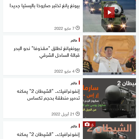
بيونغ يانغ تختبر صاروخا باليستيا جديدا
7 مايو 2022
l
عالم
بيونغيانغ تطلق "مقذوفا" نحو البحر
قبالة الساحل الشرقي
4 مايو 2022
l
عالم
إنفوغرافيك.. "الشيطان 2" يمكنه
تدمير منطقة بحجم تكساس
21 أبريل 2022
l
5
عالم
إنفوغرافيك.. "الشيطان 2" يمكنه