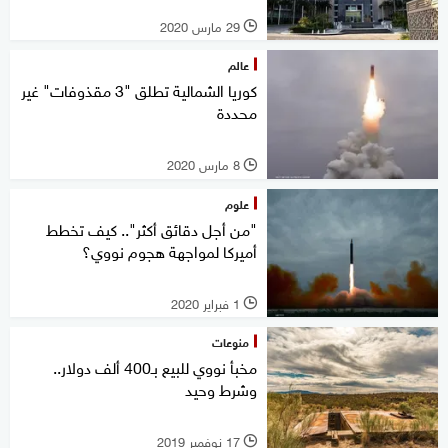
29 مارس 2020
l
عالم
كوريا الشمالية تطلق "3 مقذوفات" غير
محددة
8 مارس 2020
l
علوم
"من أجل دقائق أكثر".. كيف تخطط
أميركا لمواجهة هجوم نووي؟
1 فبراير 2020
l
منوعات
مخبأ نووي للبيع بـ400 ألف دولار..
وشرط وحيد
17 نوفمبر 2019
l