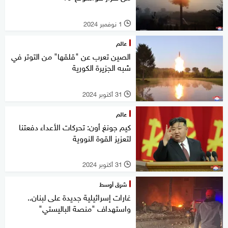
1 نوفمبر 2024
l
عالم
الصين تعرب عن "قلقها" من التوتر في
شبه الجزيرة الكورية
31 أكتوبر 2024
l
عالم
كيم جونغ أون: تحركات الأعداء دفعتنا
لتعزيز القوة النووية
31 أكتوبر 2024
l
شرق أوسط
غارات إسرائيلية جديدة على لبنان..
واستهداف "منصة الباليستي"