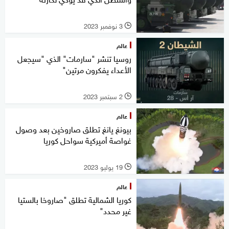
3 نوفمبر 2023
l
عالم
روسيا تنشر "سارمات" الذي "سيجعل
الأعداء يفكرون مرتين"
2 سبتمبر 2023
l
عالم
بيونغ يانغ تطلق صاروخين بعد وصول
غواصة أميركية سواحل كوريا
19 يوليو 2023
l
عالم
كوريا الشمالية تطلق "صاروخا بالستيا
غير محدد"