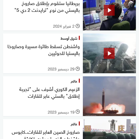
بريطانيا ستقوم بإطلاق صاروخ
باليستي من نوع "ترايدنت 2 دي 5"
2 فبراير 2024
l
شرق أوسط
واشنطن تسقط طائرة مسيرة وصاروخا
باليستيا للحوثيين
29 ديسمبر 2023
l
عالم
الزعيم الكوري أشرف على "تجربة
إطلاق" بالستي عابر للقارات
19 ديسمبر 2023
l
عالم
صاروخ الصين العابر للقارات..كابوس
واشنطن الذي قد يؤدي لكارثة