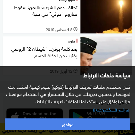
تحالف دعم الشرعية باليمن: سقوط
صاروخ "حوثي" في حجة
8 أغسطس 2019
l
علوم
بعد كلمة بوتن.. "شيطان 2" الروسي
يقترب من لحظة الحسم
12 أبريل 2019
l
سياسة ملفات الارتباط
نحن نستخدم ملفات تعريف الارتباط (كوكيز) لفهم كيفية استخدامك
العودة للأعلى
لموقعنا ولتحسين تجربتك. من خلال الاستمرار في استخدام موقعنا ،
فإنك توافق على استخدامنا لملفات تعريف الارتباط.
تحميل تطبيق الهاتف
سياسية الخصوصية
موافق
عاجل
تجاه أطراف قرية معرية في ريف درعا الغربي
إعلام سوري: توغ