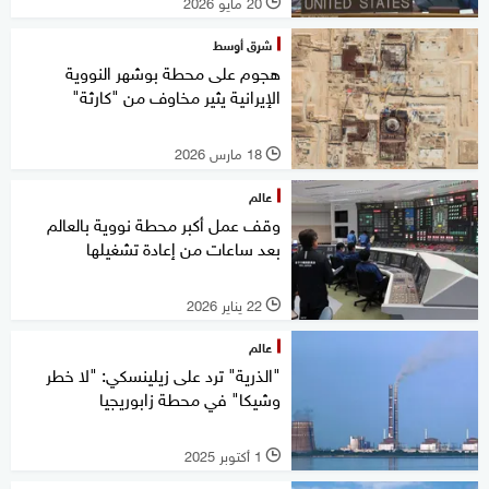
20 مايو 2026
l
شرق أوسط
هجوم على محطة بوشهر النووية
الإيرانية يثير مخاوف من "كارثة"
18 مارس 2026
l
عالم
وقف عمل أكبر محطة نووية بالعالم
بعد ساعات من إعادة تشغيلها
22 يناير 2026
l
عالم
"الذرية" ترد على زيلينسكي: "لا خطر
وشيكا" في محطة زابوريجيا
1 أكتوبر 2025
l