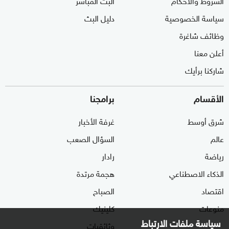
سياسة الخصوصية
دليل البث
وظائف شاغرة
أعلن معنا
شاركنا برأيك
الأقسام
برامجنا
شرق أوسط
غرفة الأخبار
عالم
السؤال الصعب
رياضة
رادار
الذكاء الاصطناعي
هجمة مرتدة
اقتصاد
الصباح
منوعات
كلينيك
سياسة ملفات الارتباط
وثائقيات