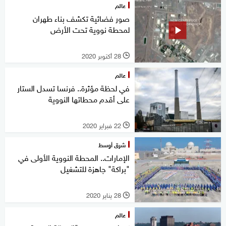
عالم
صور فضائية تكشف بناء طهران
لمحطة نووية تحت الأرض
28 أكتوبر 2020
l
عالم
في لحظة مؤثرة.. فرنسا تسدل الستار
على أقدم محطاتها النووية
22 فبراير 2020
l
شرق أوسط
الإمارات.. المحطة النووية الأولى في
"براكة" جاهزة للتشغيل
28 يناير 2020
l
عالم