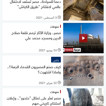
دعما للسياحة.. مصر تستعد لاحتفال
عالمي لافتتاح "طريق الكباش"
3 أغسطس 2021
l
منوعات
مصر.. وزارة الآثار ترمم قلعة صلاح
الدين ومسجد محمد علي
24 يونيو 2021
l
خاص
كيف صنع المصريون القدماء الجعة؟..
ولماذا اشتهرت؟
22 فبراير 2021
l
منوعات
مصر تعثر على تمثال "حتحور".. وإعلان
استنتاج تاريخي مهم