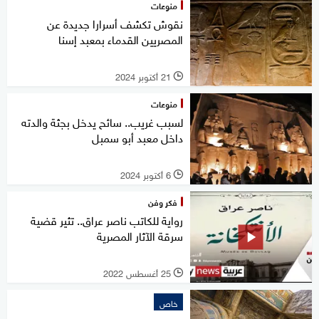
منوعات
نقوش تكشف أسرارا جديدة عن
المصريين القدماء بمعبد إسنا
21 أكتوبر 2024
l
منوعات
لسبب غريب.. سائح يدخل بجثة والدته
داخل معبد أبو سمبل
6 أكتوبر 2024
l
فكر وفن
رواية للكاتب ناصر عراق.. تثير قضية
سرقة الآثار المصرية
25 أغسطس 2022
l
خاص