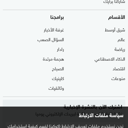
شاركنا برأيك
الأقسام
برامجنا
شرق أوسط
غرفة الأخبار
عالم
السؤال الصعب
رياضة
رادار
الذكاء الاصطناعي
هجمة مرتدة
اقتصاد
الصباح
منوعات
كلينيك
وثائقيات
اشترك الآن بالنشرة الإخبارية
نشرة إخبارية ترسل مباشرة لبريدك الإلكتروني يوميا
سياسة ملفات الارتباط
نحن نستخدم ملفات تعريف الارتباط (كوكيز) لفهم كيفية استخدامك