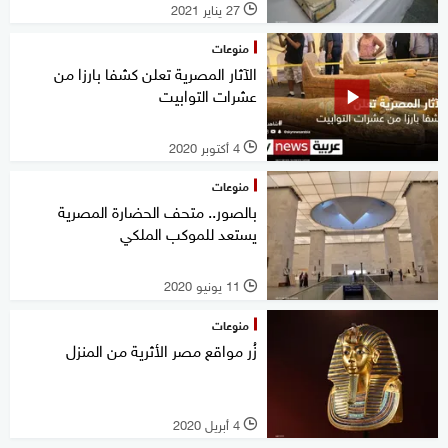
27 يناير 2021
l
منوعات
الآثار المصرية تعلن كشفا بارزا من
عشرات التوابيت
4 أكتوبر 2020
l
منوعات
بالصور.. متحف الحضارة المصرية
يستعد للموكب الملكي
11 يونيو 2020
l
منوعات
زُر مواقع مصر الأثرية من المنزل
4 أبريل 2020
l