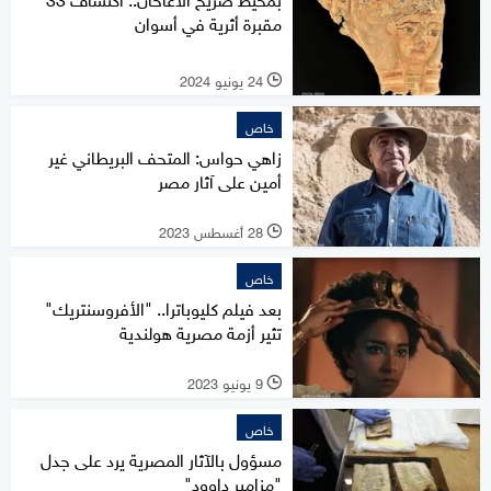
مقبرة أثرية في أسوان
24 يونيو 2024
l
خاص
زاهي حواس: المتحف البريطاني غير
أمين على آثار مصر
28 أغسطس 2023
l
خاص
بعد فيلم كليوباترا.. "الأفروسنتريك"
تثير أزمة مصرية هولندية
9 يونيو 2023
l
خاص
مسؤول بالآثار المصرية يرد على جدل
"مزامير داوود"