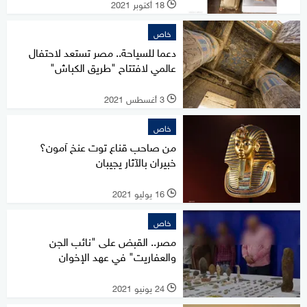
18 أكتوبر 2021
l
خاص
دعما للسياحة.. مصر تستعد لاحتفال
عالمي لافتتاح "طريق الكباش"
3 أغسطس 2021
l
خاص
من صاحب قناع توت عنخ آمون؟
خبيران بالآثار يجيبان
16 يوليو 2021
l
خاص
مصر.. القبض على "نائب الجن
والعفاريت" في عهد الإخوان
24 يونيو 2021
l