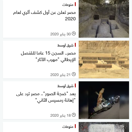
منوعات
مصر تعلن عن أول كشف أثري لعام
2020
30 يناير 2020
l
شرق أوسط
مصر.. السجن 15 عاما للقنصل
الإيطالي "مهرب الآثار"
21 يناير 2020
l
شرق أوسط
بعد "ضجة الصور".. مصر ترد على
"إهانة رمسيس الثاني"
18 يناير 2020
l
منوعات