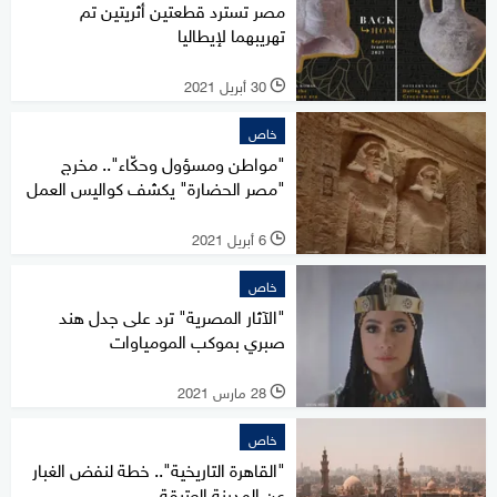
مصر تسترد قطعتين أثريتين تم
تهريبهما لإيطاليا
30 أبريل 2021
l
خاص
"مواطن ومسؤول وحكّاء".. مخرج
"مصر الحضارة" يكشف كواليس العمل
6 أبريل 2021
l
خاص
"الآثار المصرية" ترد على جدل هند
صبري بموكب المومياوات
28 مارس 2021
l
خاص
"القاهرة التاريخية".. خطة لنفض الغبار
عن المدينة العتيقة