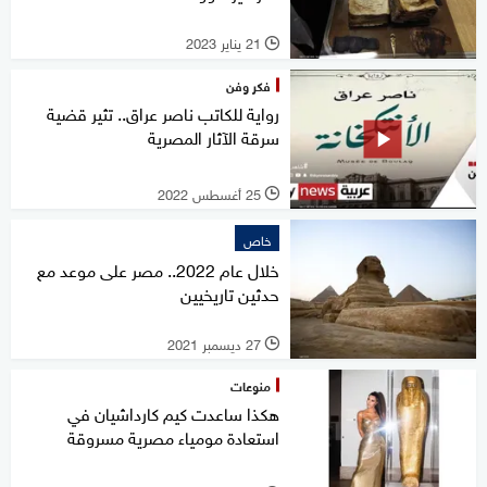
21 يناير 2023
l
فكر وفن
رواية للكاتب ناصر عراق.. تثير قضية
سرقة الآثار المصرية
25 أغسطس 2022
l
خاص
خلال عام 2022.. مصر على موعد مع
حدثين تاريخيين
27 ديسمبر 2021
l
منوعات
هكذا ساعدت كيم كارداشيان في
استعادة مومياء مصرية مسروقة