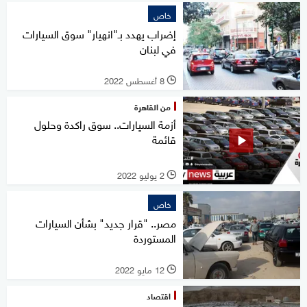
خاص
إضراب يهدد بـ"انهيار" سوق السيارات
في لبنان
8 أغسطس 2022
l
من القاهرة
أزمة السيارات.. سوق راكدة وحلول
قائمة
2 يوليو 2022
l
خاص
مصر.. "قرار جديد" بشأن السيارات
المستوردة
12 مايو 2022
l
اقتصاد