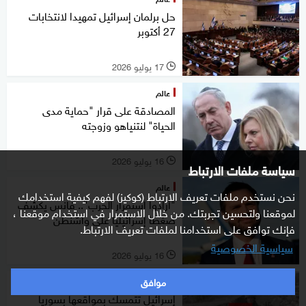
حل برلمان إسرائيل تمهيدا لانتخابات
27 أكتوبر
17 يوليو 2026
l
عالم
المصادقة على قرار "حماية مدى
الحياة" لنتنياهو وزوجته
16 يوليو 2026
l
سياسة ملفات الارتباط
عالم
نحن نستخدم ملفات تعريف الارتباط (كوكيز) لفهم كيفية استخدامك
"أرادوا استمرار الحرب".. فانس يكشف
لموقعنا ولتحسين تجربتك. من خلال الاستمرار في استخدام موقعنا ،
ضغطا إسرائيليا على واشنطن
فإنك توافق على استخدامنا لملفات تعريف الارتباط.
سياسية الخصوصية
16 يوليو 2026
l
موافق
شرق أوسط
إسرائيل تتمسك بمواقعها بسوريا