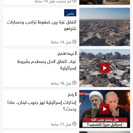
آخر تحديث قبل 14 ساعة
l
خاص
اتفاق غزة بين ضغوط ترامب وحسابات
نتنياهو
قبل 14 ساعة
l
غرفة الأخبار
غزة.. اتفاق الحل يصطدم بشروط
إسرائيلية
قبل 16 ساعة
l
رادار
إنذارات إسرائيلية تهز جنوب لبنان.. ماذا
يحدث؟
قبل 17 ساعة
l