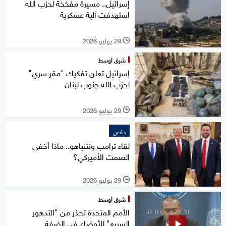
إسرائيل.. مسيرة مفخخة لحزب الله
استهدفت آلية عسكرية
29 يوليو 2026
l
شرق أوسط
إسرائيل تعلن تفكيك "مقر سري"
لحزب الله جنوب لبنان
29 يوليو 2026
l
خاص
لقاء ترامب ونتنياهو.. ماذا أخفى
الصمت الأميركي؟
29 يوليو 2026
l
شرق أوسط
الأمم المتحدة تحذر من "التدهور
السريع" للأوضاع في الضفة