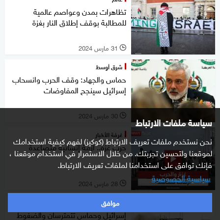
تظاهرات بمدن وعواصم عالمية
للمطالبة بوقف إطلاق النار بغزة
31 مارس 2024
l
شرق أوسط
حماس والجهاد: وقف الحرب وانسحاب
إسرائيل سينجح المفاوضات
30 مارس 2024
l
سياسة ملفات الارتباط
غرفة الأخبار
نحن نستخدم ملفات تعريف الارتباط (كوكيز) لفهم كيفية استخدامك
حرب غزة.. أزمة إنسانية متصاعدة
لموقعنا ولتحسين تجربتك. من خلال الاستمرار في استخدام موقعنا ،
فإنك توافق على استخدامنا لملفات تعريف الارتباط.
سياسية الخصوصية
28 مارس 2024
l
موافق
شرق أوسط
إسرائيل وحماس تتمترسان والضغوط