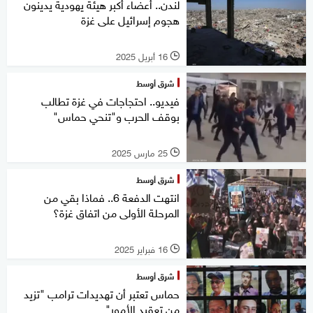
لندن.. أعضاء أكبر هيئة يهودية يدينون
هجوم إسرائيل على غزة
16 أبريل 2025
l
شرق أوسط
فيديو.. احتجاجات في غزة تطالب
بوقف الحرب و"تنحي حماس"
25 مارس 2025
l
شرق أوسط
انتهت الدفعة 6.. فماذا بقي من
المرحلة الأولى من اتفاق غزة؟
16 فبراير 2025
l
شرق أوسط
حماس تعتبر أن تهديدات ترامب "تزيد
من تعقيد الأمور"