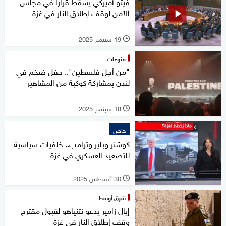
فيتو أميركي يسقط قرارا في مجلس
الأمن لوقف إطلاق النار في غزة
19 سبتمبر 2025
l
منوعات
"من أجل فلسطين".. حفل ضخم في
لندن بمشاركة كوكبة من المشاهير
18 سبتمبر 2025
l
خاص
كوشنر وبلير وترامب.. خلفيات سياسية
للتصعيد العسكري في غزة
30 أغسطس 2025
l
شرق أوسط
إيال زامير يدعو نتنياهو لقبول مقترح
وقف إطلاق النار في غزة