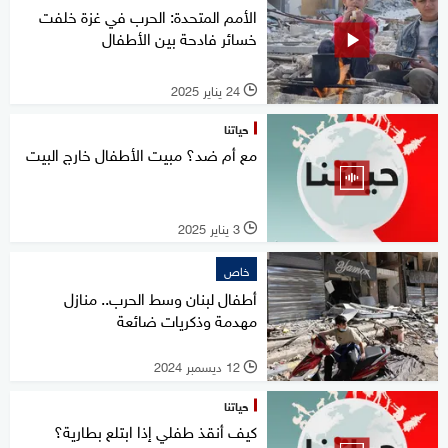
الأمم المتحدة: الحرب في غزة خلفت
خسائر فادحة بين الأطفال
24 يناير 2025
l
حياتنا
مع أم ضد؟ مبيت الأطفال خارج البيت
3 يناير 2025
l
خاص
أطفال لبنان وسط الحرب.. منازل
مهدمة وذكريات ضائعة
12 ديسمبر 2024
l
حياتنا
كيف أنقذ طفلي إذا ابتلع بطارية؟