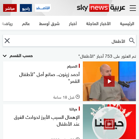
راديو
مباشر
الرئيسية
الأخبار العاجلة
أخبار
شرق أوسط
عالم
رياضة
حسب القسم
تم العثور على 753 أخبار "الأطفال"
الصباح
أحمد زينون.. صانع أمل "لأطفال
القمر"
قبل 18 ساعة
l
حياتنا
الإهمال السبب الأبرز لحوادث الغرق
عند الأطفال