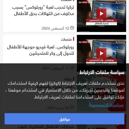
تركيا تحجب لعبة "روبلوكس" بسبب
مخاوف من انتهاكات بحق الأطفال
12 أغسطس 2024
l
منصات
روبلوكس.. لعبة فيديو موجهة للأطفال
تتحول إلى وكر للمتحرشين
12 أغسطس 2024
l
سياسة ملفات الارتباط
حياتنا
نحن نستخدم ملفات تعريف الارتباط (كوكيز) لفهم كيفية استخدامك
طفلي يصرخ باستمرار
لموقعنا ولتحسين تجربتك. من خلال الاستمرار في استخدام موقعنا ،
فإنك توافق على استخدامنا لملفات تعريف الارتباط.
سياسية الخصوصية
29 يوليو 2024
l
موافق
حياتنا
شجارات الأطفال المتكررة.. كيف