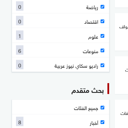
0
رياضة
0
اقتصاد
طواف
1
علوم
6
منوعات
0
راديو سكاي نيوز عربية
ت
بحث متقدم
جميع الفئات
رفات
8
أخبار