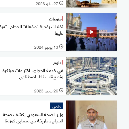
27 مايو 2026
l
منوعات
تقنيات رقمية "مذهلة" للحجاج.. تعر
عليها
13 يونيو 2024
l
علوم
في خدمة الحجاج.. اختراعات مبتكرة
وتطبيقات ذكاء اصطناعي
26 يونيو 2023
l
خاص
وزير الصحة السعودي يكشف صحة
الحجاج وطريقة حج مصابي كورونا