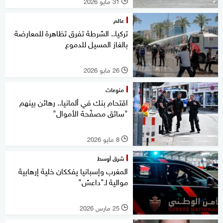
31 مايو 2026
l
عالم
تركيا.. الشرطة تفرق تظاهرة للمعارضة
بالغاز المسيل للدموع
26 مايو 2026
l
منوعات
اقتحام بنك في ألمانيا.. رهائن بينهم
"سائق مصفّحة الأموال"
8 مايو 2026
l
شرق أوسط
المغرب وإسبانيا يفككان خلية إرهابية
موالية لـ"داعش"
25 مارس 2026
l