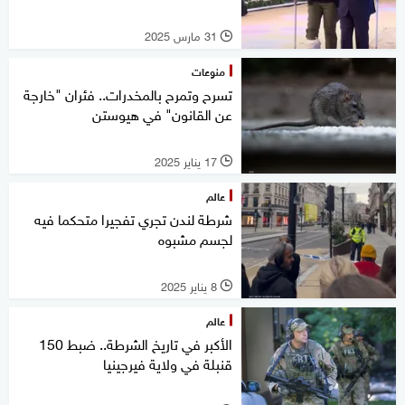
31 مارس 2025
l
منوعات
تسرح وتمرح بالمخدرات.. فئران "خارجة
عن القانون" في هيوستن
17 يناير 2025
l
عالم
شرطة لندن تجري تفجيرا متحكما فيه
لجسم مشبوه
8 يناير 2025
l
عالم
الأكبر في تاريخ الشرطة.. ضبط 150
قنبلة في ولاية فيرجينيا