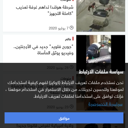
شرطة هولندا تداهم غرفة تعذيب
"كاملة التجهيز"
7 يوليو 2020
l
عالم
"جورج فلويد" جديد في الأرجنتين..
وفيديو يوثق المأساة
28 يونيو 2020
l
سياسة ملفات الارتباط
منوعات
نحن نستخدم ملفات تعريف الارتباط (كوكيز) لفهم كيفية استخدامك
بسيف وساطور.. قتل زوجته الجميلة
لموقعنا ولتحسين تجربتك. من خلال الاستمرار في استخدام موقعنا ،
بطريقة بشعة
فإنك توافق على استخدامنا لملفات تعريف الارتباط.
سياسية الخصوصية
23 يونيو 2020
l
موافق
عالم
ولاية أميركية تفرض قانونا جديدا