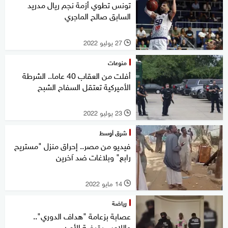
تونس تطوي أزمة نجم ريال مدريد
السابق صالح الماجري
27 يوليو 2022
l
منوعات
أفلت من العقاب 40 عاما.. الشرطة
الأميركية تعتقل السفاح الشبح
23 يوليو 2022
l
شرق أوسط
فيديو من مصر.. إحراق منزل "مستريح
رابع" وبلاغات ضد آخرين
14 مايو 2022
l
رياضة
عصابة بزعامة "هداف الدوري"..
واللاعب بقبضة الأمن