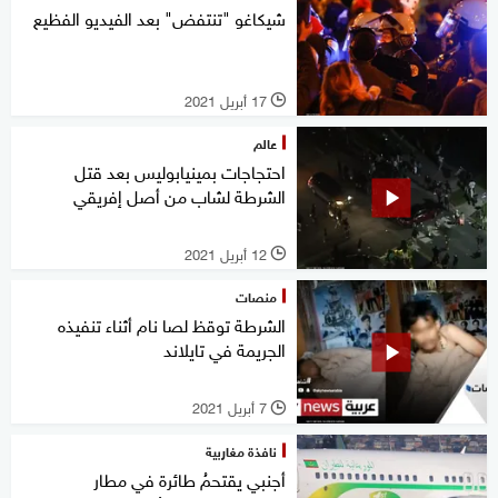
شيكاغو "تنتفض" بعد الفيديو الفظيع
17 أبريل 2021
l
عالم
احتجاجات بمينيابوليس بعد قتل
الشرطة لشاب من أصل إفريقي
12 أبريل 2021
l
منصات
الشرطة توقظ لصا نام أثناء تنفيذه
الجريمة في تايلاند
7 أبريل 2021
l
نافذة مغاربية
أجنبي يقتحمُ طائرة في مطار