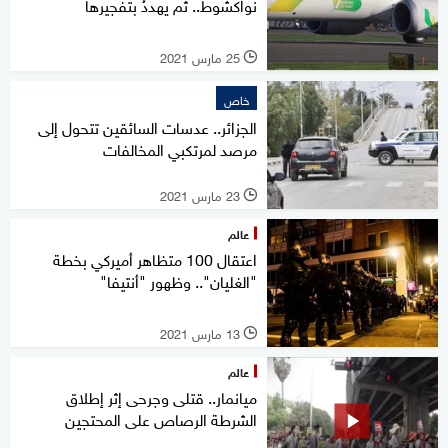
نواكشوط.. ثم يهددُ بتفجيرها
25 مارس 2021
l
خاص
الجزائر.. عدسات السائقين تتحول إلى
مرصد لمرتكبي المخالفات
23 مارس 2021
l
عالم
اعتقال 100 متظاهر أميركي بخطة
"الغليان".. وظهور "أنتيفا"
13 مارس 2021
l
عالم
ميانمار.. قتلى وجرحى إثر إطلاق
الشرطة الرصاص على المحتجين