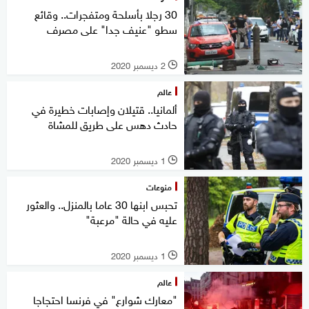
30 رجلا بأسلحة ومتفجرات.. وقائع
سطو "عنيف جدا" على مصرف
2 ديسمبر 2020
l
عالم
ألمانيا.. قتيلان وإصابات خطيرة في
حادث دهس على طريق للمشاة
1 ديسمبر 2020
l
منوعات
تحبس ابنها 30 عاما بالمنزل.. والعثور
عليه في حالة "مرعبة"
1 ديسمبر 2020
l
عالم
"معارك شوارع" في فرنسا احتجاجا