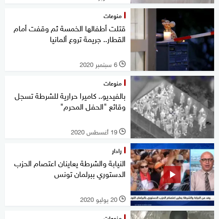
منوعات
قتلت أطفالها الخمسة ثم وقفت أمام
القطار.. جريمة تروع ألمانيا
6 سبتمبر 2020
l
منوعات
بالفيديو.. كاميرا حرارية للشرطة تسجل
وقائع "الحفل المحرم"
19 أغسطس 2020
l
رادار
النيابة والشرطة يعاينان اعتصام الحزب
الدستوري ببرلمان تونس
20 يوليو 2020
l
منوعات