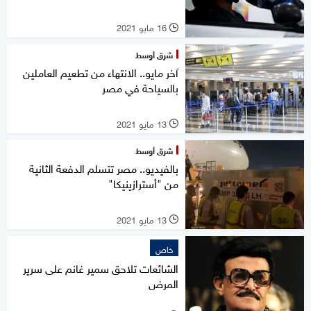
16 مايو 2021
l
شرق أوسط
آخر مايو.. الانتهاء من تطعيم العاملين
بالسياحة في مصر
13 مايو 2021
l
شرق أوسط
بالفيديو.. مصر تتسلم الدفعة الثانية
من "أسترازينيكا"
13 مايو 2021
l
خاص
الشائعات تلاحق سمير غانم على سرير
المرض