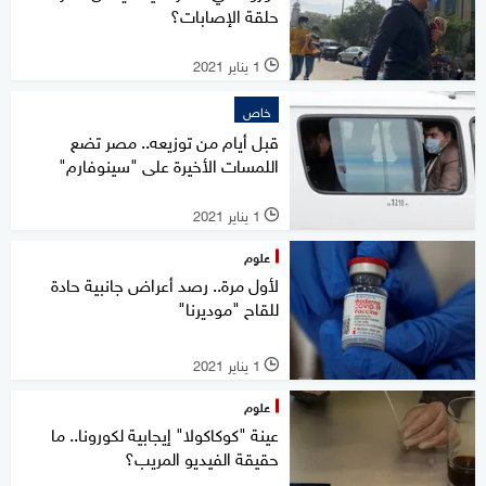
حلقة الإصابات؟
1 يناير 2021
l
خاص
قبل أيام من توزيعه.. مصر تضع
اللمسات الأخيرة على "سينوفارم"
1 يناير 2021
l
علوم
لأول مرة.. رصد أعراض جانبية حادة
للقاح "موديرنا"
1 يناير 2021
l
علوم
عينة "كوكاكولا" إيجابية لكورونا.. ما
حقيقة الفيديو المريب؟