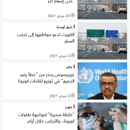
"حتى إشعار آخر"
20 فبراير 2021
l
شرق أوسط
الكويت تدعو مواطنيها إلى تجنب
السفر
3 فبراير 2021
l
عالم
غيبريسوس يحذر من "خطأ يضر
الجميع" في توزيع لقاحات كورونا
3 فبراير 2021
l
علوم
"خلطة سحرية" لمواجهة طفرات
كورونا.. والتجارب خلال أيام