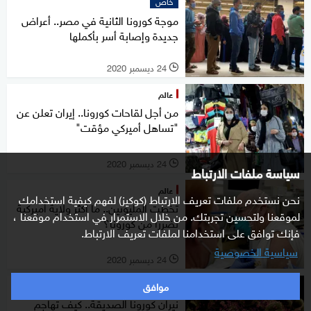
خاص
موجة كورونا الثانية في مصر.. أعراض
جديدة وإصابة أسر بأكملها
24 ديسمبر 2020
l
عالم
من أجل لقاحات كورونا.. إيران تعلن عن
"تساهل أميركي مؤقت"
24 ديسمبر 2020
l
سياسة ملفات الارتباط
عالم
نحن نستخدم ملفات تعريف الارتباط (كوكيز) لفهم كيفية استخدامك
تخطت المليونين.. ما أكثر ولاية أميركية
لموقعنا ولتحسين تجربتك. من خلال الاستمرار في استخدام موقعنا ،
تضررا من كورونا؟
فإنك توافق على استخدامنا لملفات تعريف الارتباط.
سياسية الخصوصية
24 ديسمبر 2020
l
موافق
علوم
نيران كورونا الصديقة.. كيف تهاجم