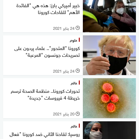
خبير أميركي بارز: هذه هي "الفائدة
الأهم" للقاحات كورونا
24 يناير 2021
l
علوم
كورونا "المتحور".. علماء يردون على
تصريحات جونسون "المرعبة"
24 يناير 2021
l
عالم
تحورات كورونا.. منظمة الصحة ترسم
خريطة 4 فيروسات "جديدة"
20 يناير 2021
l
عالم
روسيا: لقاحنا الثاني ضد كورونا "فعال