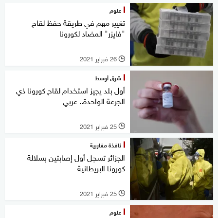
علوم
تغيير مهم في طريقة حفظ لقاح
"فايزر" المضاد لكورونا
26 فبراير 2021
l
شرق أوسط
أول بلد يجيز استخدام لقاح كورونا ذي
الجرعة الواحدة.. عربي
25 فبراير 2021
l
نافذة مغاربية
الجزائر تسجل أول إصابتين بسلالة
كورونا البريطانية
25 فبراير 2021
l
علوم