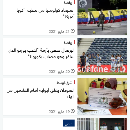
رياضة
استبعاد كولومبيا من تنظيم "كوبا
أميركا"
21 مايو 2021
l
رياضة
البرتغال تحقق بأزمة "لاعب بورتو الذي
سافر وهو مصاب بكورونا"
20 مايو 2021
l
شرق أوسط
السودان يغلق أبوابه أمام القادمين من
الهند
19 مايو 2021
l
خاص