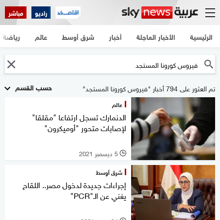
راديو
مباشر
الرئيسية
الأخبار العاجلة
أخبار
شرق أوسط
عالم
رياضة
حسب القسم
تم العثور على 794 أخبار "فيروس كورونا المستجد"
عالم
الدنمارك تسجل ارتفاعا "مقلقا"
لإصابات متحور "أوميكرون"
5 ديسمبر 2021
l
شرق أوسط
إجراءات جديدة لدخول مصر.. اللقاح
يغني عن الـ"PCR"