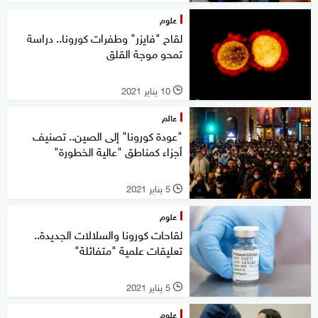
علوم
لقاح "فايزر" وطفرات كورونا.. دراسة
تمحو موجة القلق
10 يناير 2021
l
عالم
"عودة كورونا" إلى الصين.. تصنيف
أجزاء كمناطق "عالية الخطورة"
5 يناير 2021
l
علوم
لقاحات كورونا والسلالات الجديدة..
تعليقات علمية "متفائلة"
5 يناير 2021
l
علوم