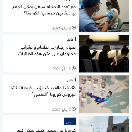
مع تعدد الأصناف.. هل يمكن الجمع
بين لقاحين مضادين لكورونا؟
2 يناير 2021
l
عالم
صيام إجباري.. الطعام والشراب
ممنوعان على متن هذه الطائرات
2 يناير 2021
l
عالم
33 بلدا والعدد قد يزيد.. خريطة انتشار
فيروس كورونا "المتحور"
2 يناير 2021
l
خاص
كورونا في مصر.. كيف يمكن كسر