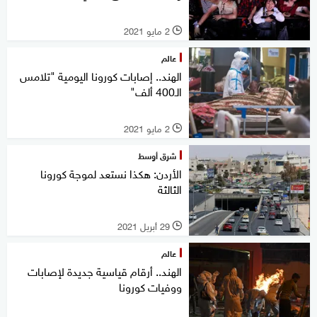
2 مايو 2021
l
عالم
الهند.. إصابات كورونا اليومية "تلامس
الـ400 ألف"
2 مايو 2021
l
شرق أوسط
الأردن: هكذا نستعد لموجة كورونا
الثالثة
29 أبريل 2021
l
عالم
الهند.. أرقام قياسية جديدة لإصابات
ووفيات كورونا