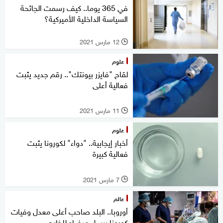
في 365 يوما.. كيف رسمت الجائحة
السياسة الداخلية الأميركية؟
12 مارس 2021
l
علوم
لقاح "فايزر بيونتك".. رقم جديد يثبت
فعالية أعلى
11 مارس 2021
l
علوم
أخبار إيجابية.. "دواء" لكورونا يثبت
فعالية كبيرة
7 مارس 2021
l
عالم
أوروبا.. البلد صاحب أعلى معدل وفيات
كورونا يرسل مرضاه للخارج