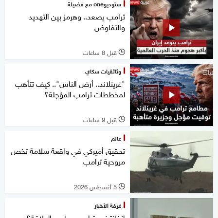
ستوديوone مع فضيلة
ترامب يصعد.. وهرمز بين التهديد
والتفاوض
قبل 8 ساعات
l
وثائقيات سكاي
"غرينلاند.. أرض الناس".. كيف تتأهب
لمخططات ترامب المؤجلة؟
قبل 9 ساعات
l
عالم
تحقيق أميركي في واقعة سلامة تخص
مروحية ترامب
5 أغسطس 2026
l
غرفة الأخبار
إنفانتينو وترامب.. ما سر العلاقة؟