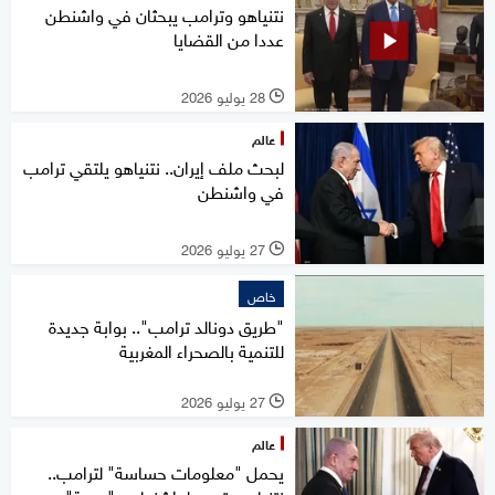
نتنياهو وترامب يبحثان في واشنطن
عددا من القضايا
28 يوليو 2026
l
عالم
لبحث ملف إيران.. نتنياهو يلتقي ترامب
في واشنطن
27 يوليو 2026
l
خاص
"طريق دونالد ترامب".. بوابة جديدة
للتنمية بالصحراء المغربية
27 يوليو 2026
l
عالم
يحمل "معلومات حساسة" لترامب..