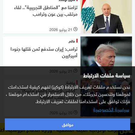
تزامنا مع "المناطق التجريبية".. لقاء
مرتقب بين عون وترامب
21 يوليو 2026
l
عالم
ترامب: إيران ستدفع ثمن قتلها جنودا
أميركيين
21 يوليو 2026
l
سياسة ملفات الارتباط
رياضة
نحن نستخدم ملفات تعريف الارتباط (كوكيز) لفهم كيفية استخدامك
"الكأس لإسبانيا والفخر لأميركا"..
لموقعنا ولتحسين تجربتك. من خلال الاستمرار في استخدام موقعنا ،
ترامب يقلب الطاولة
فإنك توافق على استخدامنا لملفات تعريف الارتباط.
سياسية الخصوصية
20 يوليو 2026
l
موافق
عالم
عاجل
وزارة الدفاع الروسية: اعترضنا ودمرنا 605 مسيرات أوكرانية الليلة الماضية
ترامب: وجهنا ضربة قوية جدا لإيران