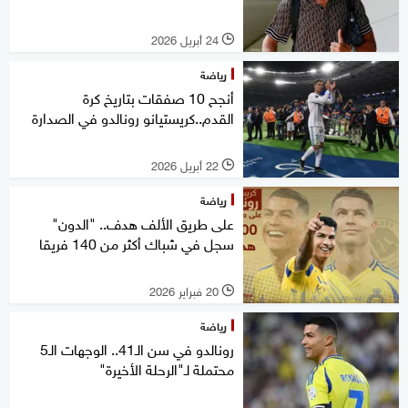
24 أبريل 2026
l
رياضة
أنجح 10 صفقات بتاريخ كرة
القدم..كريستيانو رونالدو في الصدارة
22 أبريل 2026
l
رياضة
على طريق الألف هدف.. "الدون"
سجل في شباك أكثر من 140 فريقا
20 فبراير 2026
l
رياضة
رونالدو في سن الـ41.. الوجهات الـ5
محتملة لـ"الرحلة الأخيرة"