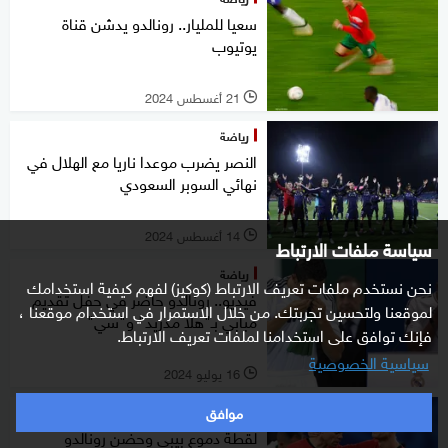
سعيا للمليار.. رونالدو يدشن قناة
يوتيوب
21 أغسطس 2024
l
رياضة
النصر يضرب موعدا ناريا مع الهلال في
نهائي السوبر السعودي
14 أغسطس 2024
l
سياسة ملفات الارتباط
رياضة
نحن نستخدم ملفات تعريف الارتباط (كوكيز) لفهم كيفية استخدامك
فيديو.. رونالدو حاضر في حفل تقديم
لموقعنا ولتحسين تجربتك. من خلال الاستمرار في استخدام موقعنا ،
مبابي بـ"هلا مدريد" و"سي"
فإنك توافق على استخدامنا لملفات تعريف الارتباط.
سياسية الخصوصية
16 يوليو 2024
l
موافق
رياضة
لقطة دموع بيبي وحضن رونالدو