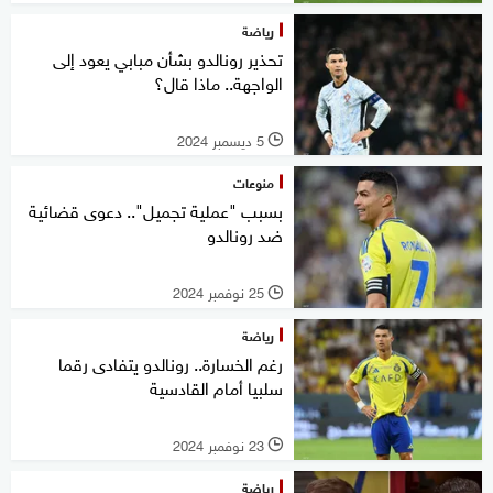
رياضة
تحذير رونالدو بشأن مبابي يعود إلى
الواجهة.. ماذا قال؟
5 ديسمبر 2024
l
منوعات
بسبب "عملية تجميل".. دعوى قضائية
ضد رونالدو
25 نوفمبر 2024
l
رياضة
رغم الخسارة.. رونالدو يتفادى رقما
سلبيا أمام القادسية
23 نوفمبر 2024
l
رياضة