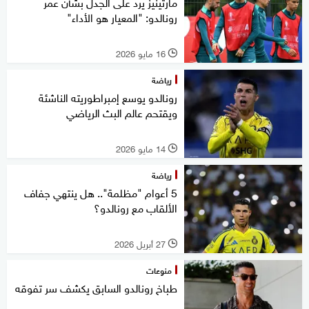
مارتينيز يرد على الجدل بشأن عمر
رونالدو: "المعيار هو الأداء"
16 مايو 2026
l
رياضة
رونالدو يوسع إمبراطوريته الناشئة
ويقتحم عالم البث الرياضي
14 مايو 2026
l
رياضة
5 أعوام "مظلمة".. هل ينتهي جفاف
الألقاب مع رونالدو؟
27 أبريل 2026
l
منوعات
طباخ رونالدو السابق يكشف سر تفوقه