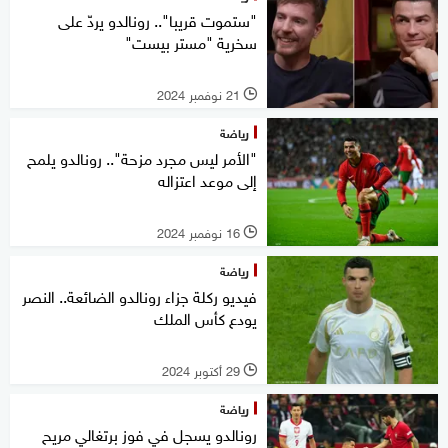
"ستموت قريبا".. رونالدو يردّ على
سخرية "مستر بيست"
21 نوفمبر 2024
l
رياضة
"الأمر ليس مجرد مزحة".. رونالدو يلمح
إلى موعد اعتزاله
16 نوفمبر 2024
l
رياضة
فيديو ركلة جزاء رونالدو الضائعة.. النصر
يودع كأس الملك
29 أكتوبر 2024
l
رياضة
رونالدو يسجل في فوز برتغالي مريح