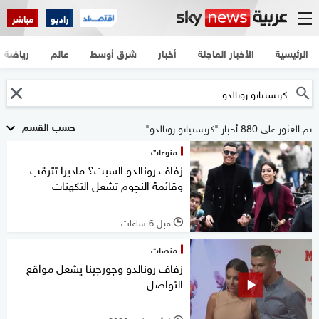
راديو
مباشر
الرئيسية
الأخبار العاجلة
أخبار
شرق أوسط
عالم
رياضة
حسب القسم
تم العثور على 880 أخبار "كريستيانو رونالدو"
منوعات
زفاف رونالدو السبت؟ ماديرا تترقب
وقائمة النجوم تشعل التكهنات
قبل 6 ساعات
l
منصات
زفاف رونالدو وجورجينا يشعل مواقع
التواصل