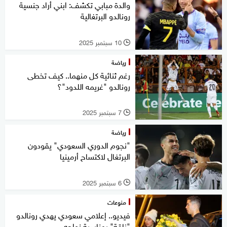
والدة مبابي تكشف: ابني أراد جنسية
رونالدو البرتغالية
10 سبتمبر 2025
l
رياضة
رغم ثنائية كل منهما.. كيف تخطى
رونالدو "غريمه اللدود"؟
7 سبتمبر 2025
l
رياضة
"نجوم الدوري السعودي" يقودون
البرتغال لاكتساح أرمينيا
6 سبتمبر 2025
l
منوعات
فيديو.. إعلامي سعودي يهدي رونالدو
"ناقة" بمناسبة زواجه