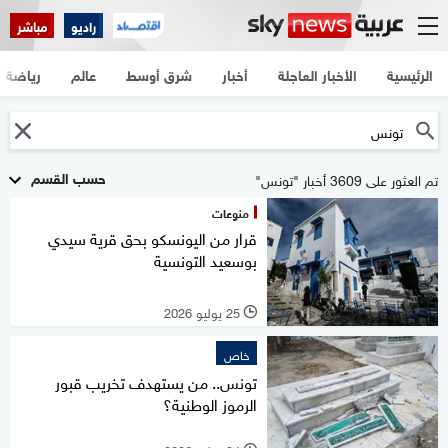
راديو
مباشر
الرئيسية
الأخبار العاجلة
أخبار
شرق أوسط
عالم
رياضة
حسب القسم
تم العثور على 3609 أخبار "تونس"
منوعات
قرار من اليونسكو بحق قرية سيدي
بوسعيد التونسية
25 يوليو 2026
l
خاص
تونس.. من يستهدف تخريب قبور
الرموز الوطنية؟