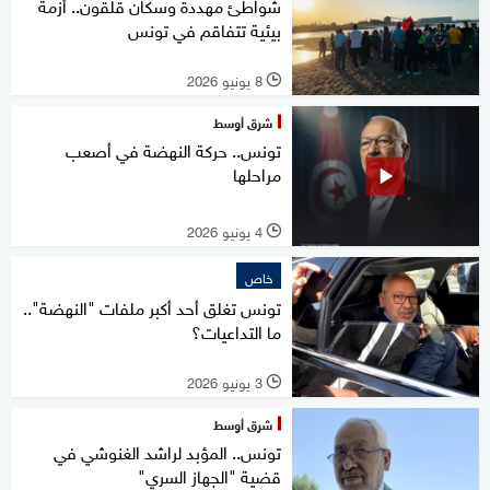
شواطئ مهددة وسكان قلقون.. أزمة
بيئية تتفاقم في تونس
8 يونيو 2026
l
شرق أوسط
تونس.. حركة النهضة في أصعب
مراحلها
4 يونيو 2026
l
خاص
تونس تغلق أحد أكبر ملفات "النهضة"..
ما التداعيات؟
3 يونيو 2026
l
شرق أوسط
تونس.. المؤبد لراشد الغنوشي في
قضية "الجهاز السري"