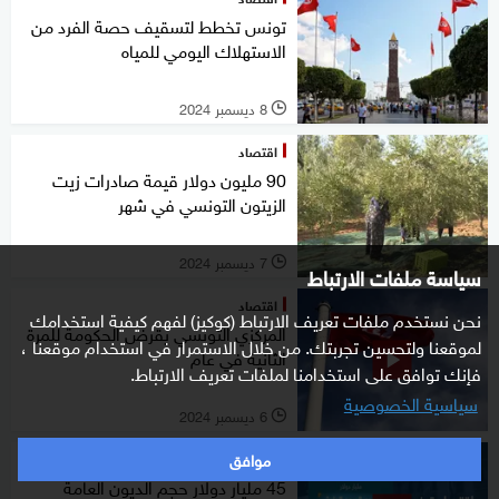
تونس تخطط لتسقيف حصة الفرد من
الاستهلاك اليومي للمياه
8 ديسمبر 2024
l
اقتصاد
90 مليون دولار قيمة صادرات زيت
الزيتون التونسي في شهر
7 ديسمبر 2024
l
سياسة ملفات الارتباط
اقتصاد
نحن نستخدم ملفات تعريف الارتباط (كوكيز) لفهم كيفية استخدامك
المركزي التونسي يقرض الحكومة للمرة
لموقعنا ولتحسين تجربتك. من خلال الاستمرار في استخدام موقعنا ،
الثانية في عام
فإنك توافق على استخدامنا لملفات تعريف الارتباط.
سياسية الخصوصية
6 ديسمبر 2024
l
موافق
اقتصاد
45 مليار دولار حجم الديون العامة