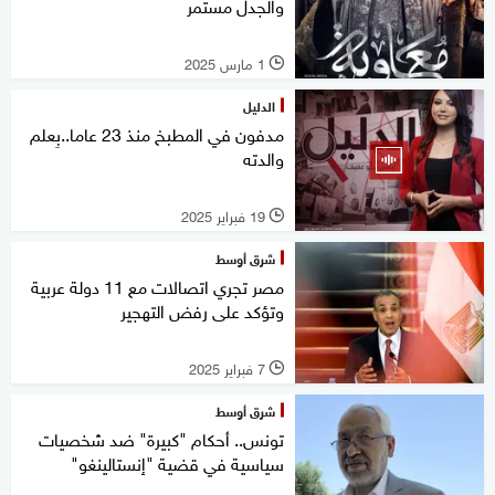
والجدل مستمر
1 مارس 2025
l
الدليل
مدفون في المطبخ منذ 23 عاما..بِعلم
والدته
19 فبراير 2025
l
شرق أوسط
مصر تجري اتصالات مع 11 دولة عربية
وتؤكد على رفض التهجير
7 فبراير 2025
l
شرق أوسط
تونس.. أحكام "كبيرة" ضد شخصيات
سياسية في قضية "إنستالينغو"