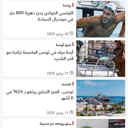
رياضة
التونسي الجوادي يحرز ذهبية 800 متر
في مونديال السباحة
30 يوليو 2025
l
شرق أوسط
أزمة مياه في تونس العاصمة تزامنا مع
الحر الشديد
21 يوليو 2025
l
اقتصاد
تونس.. العجز التجاري يرتفع بـ 24% في
6 أشهر
11 يوليو 2025
l
ستوديوone مع فضيلة