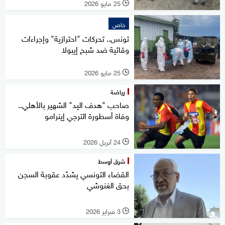
25 مايو 2026
l
خاص
تونس.. تحركات "احترازية" وإجراءات
وقائية ضد شبح إيبولا
25 مايو 2026
l
رياضة
صاحب "هدف اليد" الشهير بالأهلي..
وفاة أسطورة الترجي إينرامو
24 أبريل 2026
l
شرق أوسط
القضاء التونسي يشدّد عقوبة السجن
بحق الغنوشي
3 فبراير 2026
l