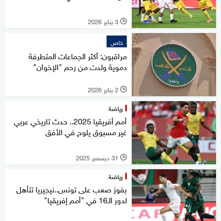
3 يناير 2026
l
خاص
مراقبون: أكثر الجماعات المتطرفة
دموية ولدت من رحم "الإخوان"
2 يناير 2026
l
رياضة
أمم أفريقيا 2025.. حدث تاريخي عربي
غير مسبوق يلوح في الأفق
31 ديسمبر 2025
l
رياضة
بفوز صعب على تونس..نيجيريا تتأهل
لدور الـ16 في "أمم إفريقيا"