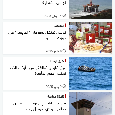
تونس الشمالية
14 يناير 2025
l
منوعات
تونس تحتفل بمهرجان "الهريسة" في
دورته العاشرة
8 يناير 2025
l
شرق أوسط
غرق قاربين قبالة تونس.. أرقام الضحايا
تعكس حجم المأساة
2 يناير 2025
l
نافذة مغاربية
من غوانتانامو إلى تونس.. رضا بن
صالح اليزيدي يعود إلى بلده