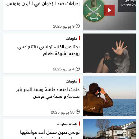
إجراءات ضد الإخوان في الأردن وتونس
9 يوليو 2025
l
منوعات
بحثا عن الكنز.. تونسي يقتلع عيني
زوجته بشوكة طعام
4 يوليو 2025
l
منوعات
حادث اختفاء طفلة وسط البحر يثير
صدمة واسعة في تونس
30 يونيو 2025
l
نافذة مغاربية
تونس تدين مقتل أحد مواطنيها
برصاص جاره في فرنسا