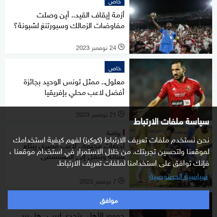
خاص
أزمة إيقاف القيد.. أين وصلت
مفاوضات الزمالك وسبورتنغ لشبونة؟
24 نوفمبر 2023
l
خاص
معلول.. ممثل تونس الوحيد بجائزة
أفضل لاعب محلي بإفريقيا
21 نوفمبر 2023
l
سياسة ملفات الارتباط
رياضة
نحن نستخدم ملفات تعريف الارتباط (كوكيز) لفهم كيفية استخدامك
لحظات مخيفة.. لاعب مصري يبتلع
لموقعنا ولتحسين تجربتك. من خلال الاستمرار في استخدام موقعنا ،
لسانه ويُنقل إلى المستشفى
فإنك توافق على استخدامنا لملفات تعريف الارتباط.
سياسية الخصوصية
7 نوفمبر 2023
l
موافق
خاص
جمهور الأهلي يتحدى لبيب.. هل يرد