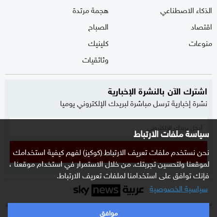
الذكاء الاصطناعي
هجمة مرتدة
اقتصاد
الصباح
منوعات
كلينيك
وثائقيات
اشترك الآن بالنشرة الإخبارية
نشرة إخبارية ترسل مباشرة لبريدك الإلكتروني يوميا
سياسة ملفات الارتباط
نحن نستخدم ملفات تعريف الارتباط (كوكيز) لفهم كيفية استخدامك
إشترك
لموقعنا ولتحسين تجربتك. من خلال الاستمرار في استخدام موقعنا ،
فإنك توافق على استخدامنا لملفات تعريف الارتباط.
سياسية الخصوصية
كافة العلامات التجارية الخاصة بـ SKY وكل ما تتضمنه من حقوق الملكية الفكرية هي ملك لشركة Sky Limited ولا تستخدم إلا بتصريح مسبق
موافق