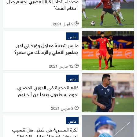
مجددا.. اتحاد الكرة المصري يحسم جدل
"حكام القمة"
9 أبريل 2021
l
خاص
ما سر شعبية معلول وفرجاني لدى
جماهير الأهلي والزمالك في مصر؟
12 مارس 2021
l
خاص
ظاهرة محيرة في الدوري المصري..
نجوم يسطعون بعيدا عن أنديتهم
3 مارس 2021
l
خاص
الكرة المصرية في خطر.. هل تتسبب
"مسحات كورونا" بوقف النشاط؟