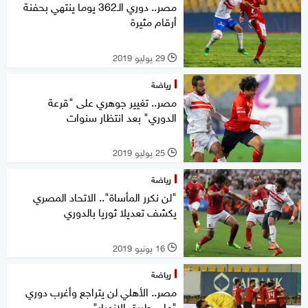
مصر.. دوري الـ362 يوما ينتهي بحفنة
أرقام مثيرة
29 يوليو 2019
l
رياضة
مصر.. تغيير جوهري على "قرعة
الدوري" بعد انتظار سنوات
25 يوليو 2019
l
رياضة
"لن نكرر المأساة".. الاتحاد المصري
يكشف تعديلا ثوريا بالدوري
16 يونيو 2019
l
رياضة
مصر.. الأهلي لن يتراجع وأغرب دوري
"على طريق الانهيار"