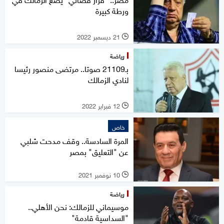
ورطة كبيرة
21 ديسمبر 2022
l
رياضة
بـ21109 صوتا.. مرتضى منصور رئيسا
لنادي الزمالك
12 فبراير 2022
l
خاص
المرة السادسة.. وقف مدحت شلبي
عن "التعليق" بمصر
10 نوفمبر 2021
l
رياضة
موسيماني للزمالك: نحن الأهلي..
"السداسية قادمة"