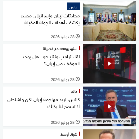
خاص
محادثات لبنان وإسرائيل.. مصدر
يكشف أهداف الجولة المقبلة
28 يوليو 2026
l
ستوديوone مع فضيلة
لقاء ترامب ونتنياهو.. هل يوحد
الموقف من إيران؟
28 يوليو 2026
l
عالم
كاتس: نريد مهاجمة إيران لكن واشنطن
لا تسمح لنا بذلك
28 يوليو 2026
l
شرق أوسط