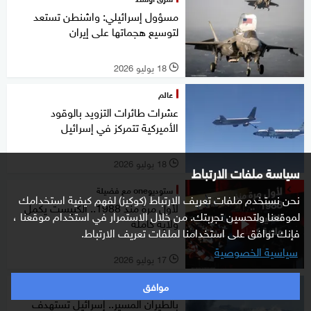
مسؤول إسرائيلي: واشنطن تستعد
لتوسيع هجماتها على إيران
18 يوليو 2026
l
عالم
عشرات طائرات التزويد بالوقود
الأميركية تتمركز في إسرائيل
18 يوليو 2026
l
سياسة ملفات الارتباط
ستوديوone مع فضيلة
نحن نستخدم ملفات تعريف الارتباط (كوكيز) لفهم كيفية استخدامك
لأول مرة منذ 1988.. الكنيست يكمل
لموقعنا ولتحسين تجربتك. من خلال الاستمرار في استخدام موقعنا ،
ولاية كاملة
فإنك توافق على استخدامنا لملفات تعريف الارتباط.
سياسية الخصوصية
17 يوليو 2026
l
موافق
شرق أوسط
بالطيران المسير.. إسرائيل تستهدف