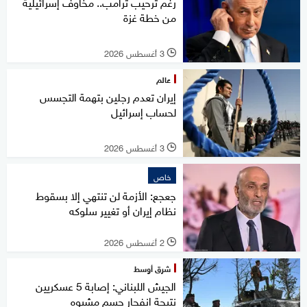
رغم ترحيب ترامب.. مخاوف إسرائيلية
من خطة غزة
3 أغسطس 2026
l
عالم
إيران تعدم رجلين بتهمة التجسس
لحساب إسرائيل
3 أغسطس 2026
l
خاص
جعجع: الأزمة لن تنتهي إلا بسقوط
نظام إيران أو تغيير سلوكه
2 أغسطس 2026
l
شرق أوسط
الجيش اللبناني: إصابة 5 عسكريين
نتيجة انفجار جسم مشبوه