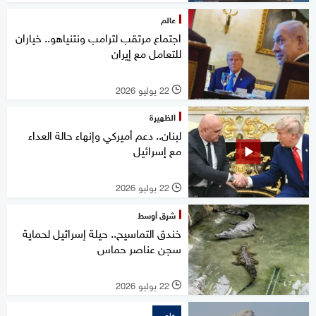
عالم
اجتماع مرتقب لترامب ونتنياهو.. خياران
للتعامل مع إيران
22 يوليو 2026
l
الظهيرة
لبنان.. دعم أميركي وإنهاء حالة العداء
مع إسرائيل
22 يوليو 2026
l
شرق أوسط
خندق التماسيح.. حيلة إسرائيل لحماية
سجن عناصر حماس
22 يوليو 2026
l
خاص