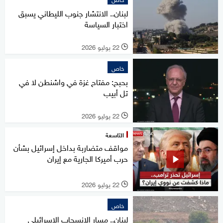
لبنان.. الانتشار جنوب الليطاني يسبق
اختبار السياسة
22 يوليو 2026
l
خاص
بحبح: مفتاح غزة في واشنطن لا في
تل أبيب
22 يوليو 2026
l
التاسعة
مواقف متضاربة بداخل إسرائيل بشأن
حرب أميركا الجارية مع إيران
22 يوليو 2026
l
خاص
لبنان.. مسار الانسحاب الإسرائيلي