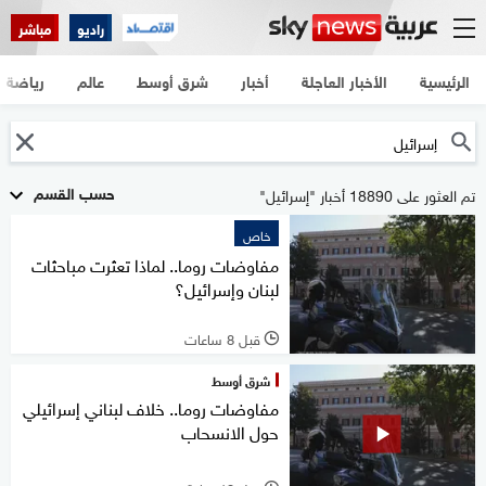
راديو
مباشر
الرئيسية
الأخبار العاجلة
أخبار
شرق أوسط
عالم
رياضة
حسب القسم
تم العثور على 18890 أخبار "إسرائيل"
خاص
مفاوضات روما.. لماذا تعثرت مباحثات
لبنان وإسرائيل؟
قبل 8 ساعات
l
شرق أوسط
مفاوضات روما.. خلاف لبناني إسرائيلي
حول الانسحاب