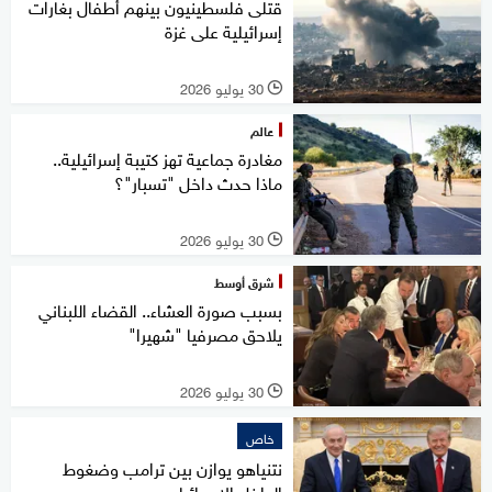
قتلى فلسطينيون بينهم أطفال بغارات
إسرائيلية على غزة
30 يوليو 2026
l
عالم
مغادرة جماعية تهز كتيبة إسرائيلية..
ماذا حدث داخل "تسبار"؟
30 يوليو 2026
l
شرق أوسط
بسبب صورة العشاء.. القضاء اللبناني
يلاحق مصرفيا "شهيرا"
30 يوليو 2026
l
خاص
نتنياهو يوازن بين ترامب وضغوط
الداخل الإسرائيلي