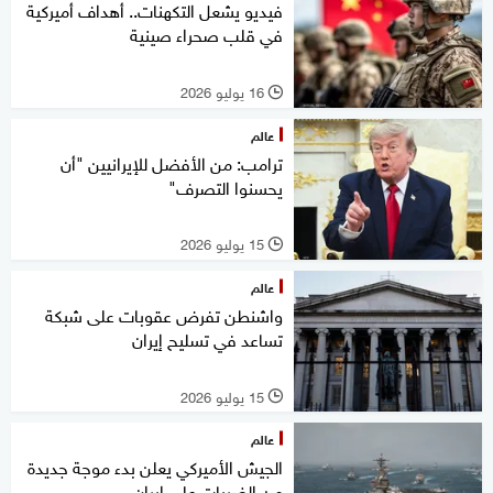
فيديو يشعل التكهنات.. أهداف أميركية
في قلب صحراء صينية
16 يوليو 2026
l
عالم
ترامب: من الأفضل للإيرانيين "أن
يحسنوا التصرف"
15 يوليو 2026
l
عالم
واشنطن تفرض عقوبات على شبكة
تساعد في تسليح إيران
15 يوليو 2026
l
عالم
الجيش الأميركي يعلن بدء موجة جديدة
من الضربات على إيران