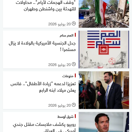
"وقف الهجمات لأيام".. محاولات
للتهدئة بين واشنطن وطهران
20 يوليو 2026
l
العم سام
جدل الجنسية الأميركية بالولادة لا يزال
مستمرا !
20 يوليو 2026
l
منوعات
تعزيزا لدعمه "زيادة الأطفال".. فانس
يعلن ميلاد ابنه الرابع
20 يوليو 2026
l
شرق أوسط
روبيو يكشف ملابسات مقتل جندي
أميركي في العراق