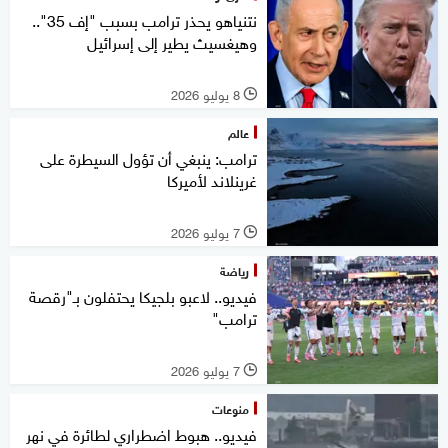
نتنياهو يحذر ترامب بسبب "إف 35"..
وهيغسيث يطير إلى إسرائيل
8 يوليو 2026
l
عالم
ترامب: ينبغي أن تؤول السيطرة على
غرينلاند لأميركا
7 يوليو 2026
l
رياضة
فيديو.. لاعبو بلجيكا يحتفلون بـ"رقصة
ترامب"
7 يوليو 2026
l
منوعات
فيديو.. هبوط اضطراري لطائرة في نهر