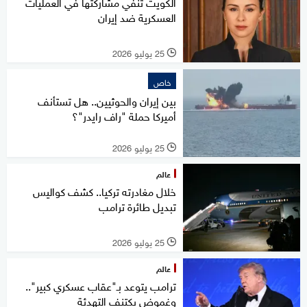
الكويت تنفي مشاركتها في العمليات
العسكرية ضد إيران
25 يوليو 2026
l
خاص
بين إيران والحوثيين.. هل تستأنف
أميركا حملة "راف رايدر"؟
25 يوليو 2026
l
عالم
خلال مغادرته تركيا.. كشف كواليس
تبديل طائرة ترامب
25 يوليو 2026
l
عالم
ترامب يتوعد بـ"عقاب عسكري كبير"..
وغموض يكتنف التهدئة