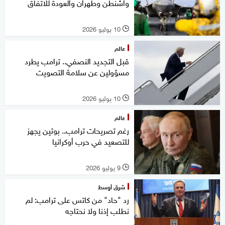
واشنطن وطهران والعودة للاتفاق
10 يوليو 2026
l
عالم
قبل التجديد النصفي.. ترامب يطرد
مسؤولين عن سلامة التصويت
10 يوليو 2026
l
عالم
رغم تصريحات ترامب.. بوتين يجهز
للتصعيد في حرب أوكرانيا
9 يوليو 2026
l
شرق أوسط
رد "حاد" من كاتس على ترامب: لم
نطلب إذنا ولا نحتاجه