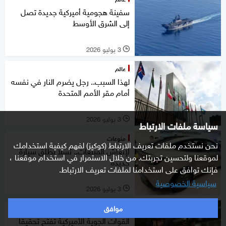
سفينة هجومية أميركية جديدة تصل
إلى الشرق الأوسط
3 يوليو 2026
l
عالم
لهذا السبب.. رجل يضرم النار في نفسه
أمام مقر الأمم المتحدة
3 يوليو 2026
l
سياسة ملفات الارتباط
منوعات
نحن نستخدم ملفات تعريف الارتباط (كوكيز) لفهم كيفية استخدامك
لإنعاش المبيعات.. تسلا تطلق سيارة
لموقعنا ولتحسين تجربتك. من خلال الاستمرار في استخدام موقعنا ،
جديدة
فإنك توافق على استخدامنا لملفات تعريف الارتباط.
سياسية الخصوصية
3 يوليو 2026
l
موافق
عالم
القوات الجوية الأميركية تفتح تحقيقا