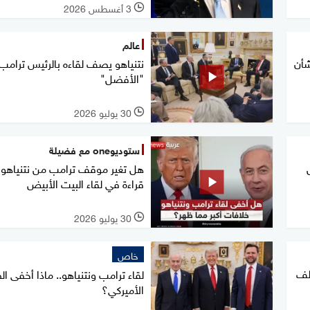
3 أغسطس 2026
l
عالم
شأن
نتنياهو يصف لقاءه بالرئيس ترامب 
"الأفضل"
30 يوليو 2026
l
ستوديوone مع فضيلة
هل تغير موقف ترامب من نتنياهو؟
قراءة في لقاء البيت الأبيض
30 يوليو 2026
l
خاص
طف
لقاء ترامب ونتنياهو.. ماذا أخفى 
الأميركي؟