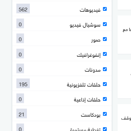
562
فيديوهات
0
سوشيال فيديو
ا مع
0
صور
0
إنفوغرافيك
0
مدونات
195
حلقات تلفزيونية
0
حلقات إذاعية
21
بودكاست
موقف
0
تغطية مستمرة