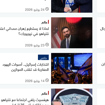
24 يوليو 2026
l
عالم
ال
لماذا لا يستطيع زهران ممداني اعتق
نتنياهو في نيويورك؟
23 يوليو 2026
l
خاص
ان
انتخابات إسرائيل.. أصوات اليهود
المغاربة قد تقلب الموازين
14 يوليو 2026
l
عالم
هيغسيث يلغي اجتماعا مع نتنياهو 
بيع مقاتلات إف-35 لتركيا