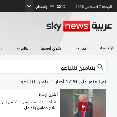
الجمعة 7 أغسطس 2026
°C
23
واشنطن
الرئيسية
أخبار
شرق أوسط
عالم
ر
تم العثور على 1726 أخبار "بنيامين نتنياهو"
شرق أوسط
نتنياهو: لا انسحاب من غزة قبل نزع
سلاح حماس بالكامل