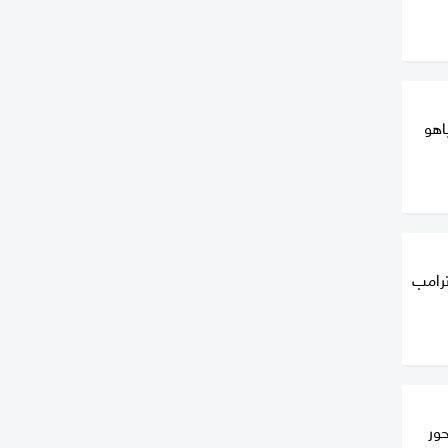
اهو
ترامب
حور