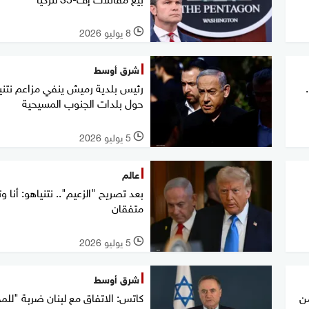
8 يوليو 2026
l
شرق أوسط
ب "إف 35"..
رئيس بلدية رميش ينفي مزاعم نتني
حول بلدات الجنوب المسيحية
5 يوليو 2026
l
عالم
بعد تصريح "الزعيم".. نتنياهو: أنا و
متفقان
5 يوليو 2026
l
شرق أوسط
من
كاتس: الاتفاق مع لبنان ضربة "للم