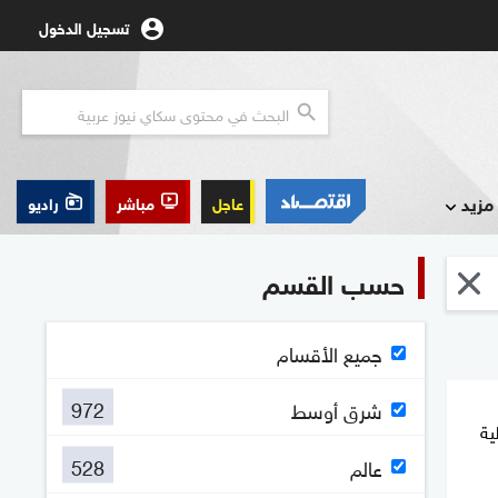
تسجيل الدخول
مزيد
عاجل
مباشر
راديو
حسب القسم
جميع الأقسام
972
شرق أوسط
ية
528
عالم