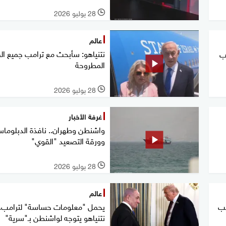
28 يوليو 2026
l
عالم
نتنياهو: سأبحث مع ترامب جميع ال
ب
المطروحة
28 يوليو 2026
l
غرفة الأخبار
واشنطن وطهران.. نافذة الدبلوماس
وورقة التصعيد "القوي"
28 يوليو 2026
l
عالم
مب
يحمل "معلومات حساسة" لترامب..
نتنياهو يتوجه لواشنطن بـ"سرية"