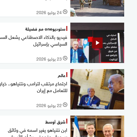
24 يوليو 2026
l
ستوديوone مع فضيلة
فيديو بالذكاء الاصطناعي يشعل السج
السياسي بإسرائيل
23 يوليو 2026
l
عالم
اجتماع مرتقب لترامب ونتنياهو.. خيار
للتعامل مع إيران
22 يوليو 2026
l
شرق أوسط
ابن نتنياهو يغير اسمه في وثائق
رسمية.. وغموض بشأن الأسباب