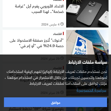
الاتحاد الأوروبي يغرم أبل "غرامة
ضخمة".. لهذا السبب
4 مارس 2024
l
اقتصاد
"أدنوك" تُنجز صفقة الاستحواذ على
حصة 24.9% في "أو إم في"
29 فبراير 2024
l
سياسة ملفات الارتباط
اقتصاد
نحن نستخدم ملفات تعريف الارتباط (كوكيز) لفهم كيفية استخدامك
السلطات الأميركية تُمهل "بوينغ" 90
لموقعنا ولتحسين تجربتك. من خلال الاستمرار في استخدام موقعنا ،
يوما لإصلاح مشكلات الجودة
فإنك توافق على استخدامنا لملفات تعريف الارتباط.
سياسية الخصوصية
28 فبراير 2024
l
موافق
اقتصاد
بلومبرغ: شركة "BP" تخطط لاستثمار