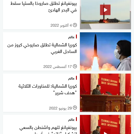
بيونغيانغ تطلق صاروخا بالستيا سقط
في البحر الهادئ
4 أكتوبر 2022
l
عالم
كوريا الشمالية تطلق صاروخي كروز من
الساحل الغربي
17 أغسطس 2022
l
عالم
كوريا الشمالية: للمناورات الثلاثية
"هدف شرير"
29 يونيو 2022
l
عالم
بيونغيانغ تتهم واشنطن بالسعي
لتشكيل "ناتو" في آسيا