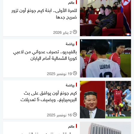
عالم
للمرة الأولى.. ابنة كيم جونغ أون تزور
ضريح جدها
2 يناير 2026
l
رياضة
بالفيديو.. تصرف عدواني من لاعبي
كوريا الشمالية أمام اليابان
19 نوفمبر 2025
l
رياضة
كيم جونغ أون يوافق على بث
البريميرليغ.. ويضيف 5 تعديلات
16 نوفمبر 2025
l
عالم
سول تقدر مخزون بيونغيانغ من