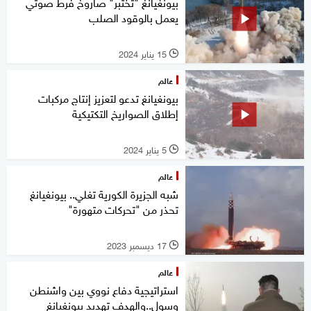
بيونغيانغ "تختبر" صاروخ فرط صوتي
يعمل بالوقود الصلب
15 يناير 2024
l
عالم
بيونغيانغ تدعو لتعزيز إنتاج مركبات
إطلاق الصواريخ التكتيكية
5 يناير 2024
l
عالم
شبه الجزيرة الكورية تغلي.. بيونغيانغ
تحذر من "تحركات متهورة"
17 ديسمبر 2023
l
عالم
استراتيجية دفاع نووي بين واشنطن
وسول..والهدف تهديد بيونغيانغ