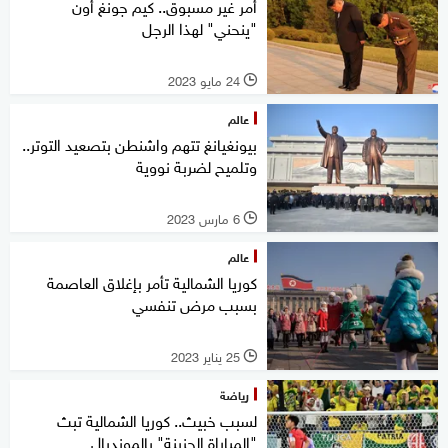
أمر غير مسبوق.. كيم جونغ أون
"ينحني" لهذا الرجل
24 مايو 2023
l
عالم
بيونغيانغ تتهم واشنطن بتصعيد التوتر..
وتلميح لضربة نووية
6 مارس 2023
l
عالم
كوريا الشمالية تأمر بإغلاق العاصمة
بسبب مرض تنفسي
25 يناير 2023
l
رياضة
لسبب خبيث.. كوريا الشمالية تبث
"المباراة الحزينة" بالمونديال