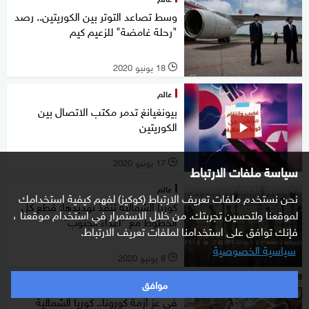
وسط تصاعد التوتر بين الكوريتين.. رصد
"رحلة غامضة" للزعيم كيم
18 يونيو 2020
l
عالم
بيونغيانغ تدمر مكتب الاتصال بين
الكوريتين
17 يونيو 2020
l
سياسة ملفات الارتباط
عالم
نحن نستخدم ملفات تعريف الارتباط (كوكيز) لفهم كيفية استخدامك
كوريا الشمالية تنفذ تهديدها: قطع كل
لموقعنا ولتحسين تجربتك. من خلال الاستمرار في استخدام موقعنا ،
الخطوط مع "أعداء الجنوب"
فإنك توافق على استخدامنا لملفات تعريف الارتباط.
سياسية الخصوصية
8 يونيو 2020
l
موافق
عالم
في عز أزمة كورونا.. كوريا الشمالية