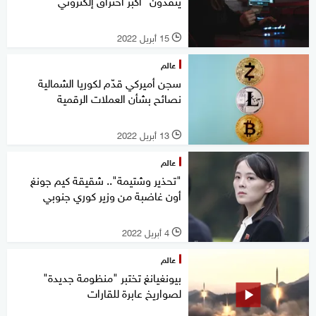
ينفذون "أكبر اختراق إلكتروني"
15 أبريل 2022
l
عالم
سجن أميركي قدّم لكوريا الشمالية
نصائح بشأن العملات الرقمية
13 أبريل 2022
l
عالم
"تحذير وشتيمة".. شقيقة كيم جونغ
أون غاضبة من وزير كوري جنوبي
4 أبريل 2022
l
عالم
بيونغيانغ تختبر "منظومة جديدة"
لصواريخ عابرة للقارات