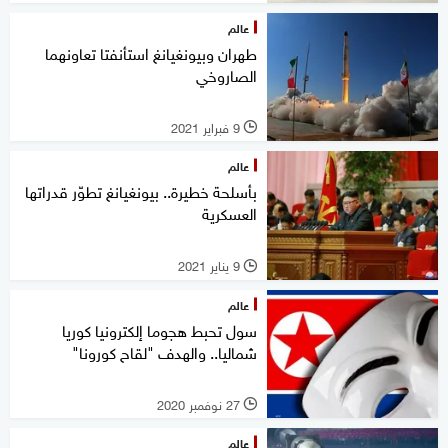
عالم
طهران وبيونغيانغ استأنفتا تعاونهما
الصاروخي
9 فبراير 2021
l
عالم
بأسلحة خطيرة.. بيونغيانغ تطوّر قدراتها
العسكرية
9 يناير 2021
l
عالم
سول تحبط هجوما إلكترونيا كوريا
شماليا.. والهدف "لقاح كورونا"
27 نوفمبر 2020
l
عالم