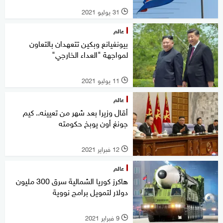
31 يوليو 2021
l
عالم
بيونغيانع وبكين تتعهدان بالتعاون
لمواجهة "العداء الخارجي"
11 يوليو 2021
l
عالم
أقال وزيرا بعد شهر من تعيينه.. كيم
جونغ أون يوبخ حكومته
12 فبراير 2021
l
عالم
هاكرز كوريا الشمالية سرق 300 مليون
دولار لتمويل برامج نووية
9 فبراير 2021
l