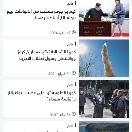
عالم
كيم يو جونغ تسخّف من الاتهامات ببيع
بيونغيانغ أسلحة لروسيا
17 مايو 2024
l
عالم
كوريا الشمالية تختبر صواريخ كروز
وواشنطن وسول تحللان التجربة
14 فبراير 2024
l
عالم
كوريا الجنوبية ترد على غضب بيونغيانغ
بـ"قائمة سوداء"
17 يناير 2024
l
عالم