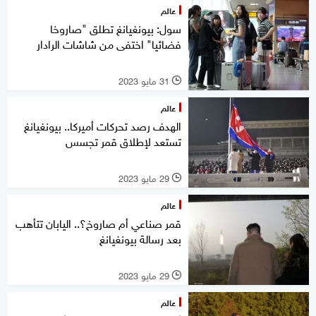
عالم
سول: بيونغيانغ تطلق "صاروخا
فضائيا" اختفى من شاشات الرادار
31 مايو 2023
l
عالم
الهدف رصد تحركات أميركا.. بيونغيانغ
تستعد لإطلاق قمر تجسس
29 مايو 2023
l
عالم
قمر صناعي أم صاروخ؟.. اليابان تتأهب
بعد رسالة بيونغيانغ
29 مايو 2023
l
عالم