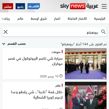
راديو
مباشر
الرئيسية
الأخبار العاجلة
أخبار
شرق أوسط
عالم
رياضة
حسب القسم
تم العثور على 144 أخبار "بيونغيانغ"
منوعات
سيارة شي تكسر البروتوكول في قصر
موكران
10 يونيو 2026
l
عالم
خلال قمة "نادرة".. شي يقطع وعدا
لزعيم كوريا الشمالية