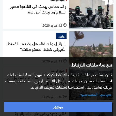
وفد حماس يبحث في القاهرة مصير
السلاح وترتيبات أمن غزة
12 فبراير 2026
l
خاص
إسرائيل والضفة.. هل يضعف الضغط
الأميركي خطط المستوطنات؟
11 فبراير 2026
l
سياسة ملفات الارتباط
شرق أوسط
نحن نستخدم ملفات تعريف الارتباط (كوكيز) لفهم كيفية استخدامك
من إندونيسيا.. استعدادات لوصول أول
لموقعنا ولتحسين تجربتك. من خلال الاستمرار في استخدام موقعنا ،
قوة أجنبية إلى غزة
فإنك توافق على استخدامنا لملفات تعريف الارتباط.
سياسية الخصوصية
10 فبراير 2026
l
موافق
شرق أوسط
قتلى وجرحى في غارات إسرائيلية