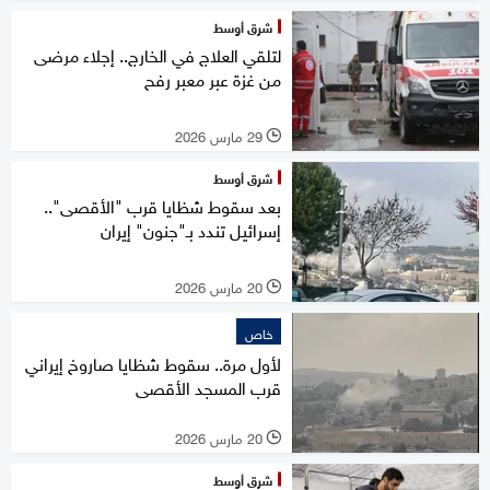
شرق أوسط
لتلقي العلاج في الخارج.. إجلاء مرضى
من غزة عبر معبر رفح
29 مارس 2026
l
شرق أوسط
بعد سقوط شظايا قرب "الأقصى"..
إسرائيل تندد بـ"جنون" إيران
20 مارس 2026
l
خاص
لأول مرة.. سقوط شظايا صاروخ إيراني
قرب المسجد الأقصى
20 مارس 2026
l
شرق أوسط