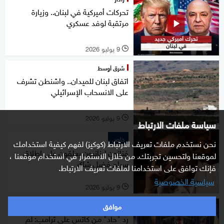
تحركات أميركية في لبنان.. وزيارة
مرتقبة لوفد عسكري
9 يوليو 2026
l
شرق أوسط
اتفاق لبنان للميدان.. واشنطن تشرف
على الانسحاب الإسرائيلي
9 يوليو 2026
l
سياسة ملفات الارتباط
خاص
نحن نستخدم ملفات تعريف الارتباط (كوكيز) لفهم كيفية استخدامك
فنانون لبنانيون يعلقون على إطلاق
لموقعنا ولتحسين تجربتك. من خلال الاستمرار في استخدام موقعنا ،
سراح فضل شاكر
فإنك توافق على استخدامنا لملفات تعريف الارتباط.
سياسية الخصوصية
9 يوليو 2026
l
موافق
شرق أوسط
رد "حاد" من كاتس على ترامب: لم