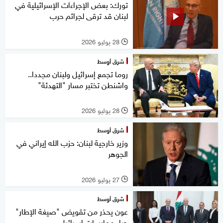
تورك: بعض الإجراءات الإسرائيلية في
لبنان قد ترقى لجرائم حرب
28 يوليو 2026
l
شرق أوسط
روما تجمع إسرائيل ولبنان مجددا..
واشنطن تختبر مسار "التهدئة"
28 يوليو 2026
l
شرق أوسط
وزير خارجية لبنان: حزب الله إيراني في
الجوهر
27 يوليو 2026
l
شرق أوسط
عون يحذر من تقويض "صيغة الإطار"
جراء ممارسات إسرائيل