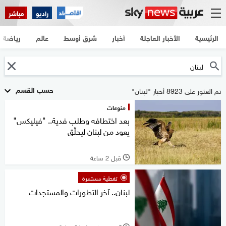
راديو
مباشر
الرئيسية
الأخبار العاجلة
أخبار
شرق أوسط
عالم
رياضة
حسب القسم
تم العثور على 8923 أخبار "لبنان"
منوعات
بعد اختطافه وطلب فدية.. "فيليكس"
يعود من لبنان ليحلّق
قبل 2 ساعة
l
تغطية مستمرة
لبنان.. آخر التطورات والمستجدات