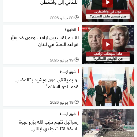
اللبناني إلى واشنطن
20 يوليو 2026
l
الظهيرة
لقاء مرتقب بين ترامب وعون قد يغيّر
قواعد اللعبة في لبنان
19 يوليو 2026
l
شرق أوسط
روبيو يلتقي عون ويشيد بـ"المضي
قدما نحو السلام"
19 يوليو 2026
l
شرق أوسط
إسرائيل تتهم حزب الله بزرع عبوة
ناسفة قتلت جندي لبناني