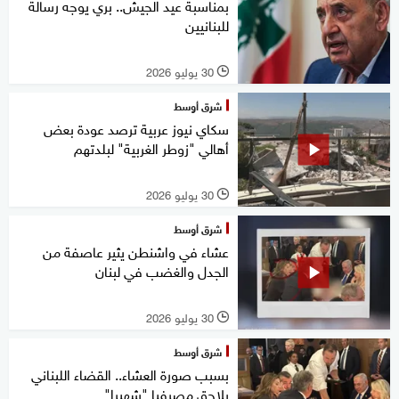
بمناسبة عيد الجيش.. بري يوجه رسالة
للبنانيين
30 يوليو 2026
l
شرق أوسط
سكاي نيوز عربية ترصد عودة بعض
أهالي "زوطر الغربية" لبلدتهم
30 يوليو 2026
l
شرق أوسط
عشاء في واشنطن يثير عاصفة من
الجدل والغضب في لبنان
30 يوليو 2026
l
شرق أوسط
بسبب صورة العشاء.. القضاء اللبناني
يلاحق مصرفيا "شهيرا"