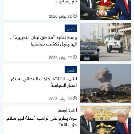
مع إسرائيل
22 يوليو 2026
l
خاص
وسط تنفيذ "مناطق لبنان التجريبية"..
اليونيفيل تكشف موقفها
22 يوليو 2026
l
خاص
لبنان.. الانتشار جنوب الليطاني يسبق
اختبار السياسة
22 يوليو 2026
l
شرق أوسط
عون يطرح على ترامب "خطة لنزع سلاح
حزب الله"