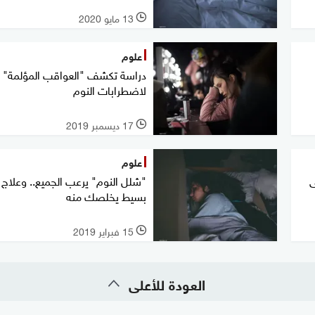
13 مايو 2020
l
علوم
دراسة تكشف "العواقب المؤلمة"
لاضطرابات النوم
17 ديسمبر 2019
l
علوم
ى
"شلل النوم" يرعب الجميع.. وعلاج
بسيط يخلصك منه
15 فبراير 2019
l
العودة للأعلى