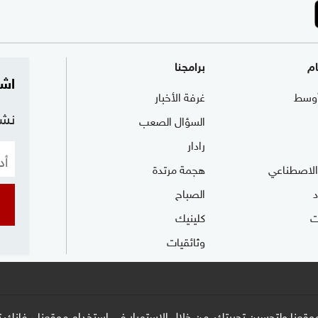
ام
برامجنا
اشت
وسط
غرفة الأخبار
نشر
السؤال الصعب
رادار
 الاصطناعي
هجمة مرتدة
الصباح
ت
كلينيك
وثائقيات
وقعنا ولتحسين تجربتك. من خلال الاستمرار في استخدام موقعنا ، فإنك تو