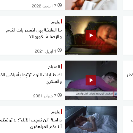
17 يونيو 2022
l
علوم
ما العلاقة بين اضطرابات النوم
والإصابة بكورونا؟
1 أبريل 2021
l
الصباح
طر
اضطرابات النوم ترتبط بأمراض الق
والسكري
7 فبراير 2021
l
علوم
ب
دراسة "لن تعجب الآباء": لا توقظوا
أبناءكم المراهقين