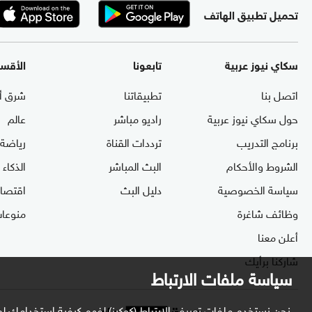
تحميل تطبيق الهاتف
سكاي نيوز عربية
تابعونا
الأقس
اتصل بنا
تطبيقاتنا
شرق أ
حول سكاي نيوز عربية
راديو مباشر
عالم
برنامج التدريب
ترددات القناة
رياضة
الشروط والأحكام
البث المباشر
الذكاء
سياسة الخصوصية
دليل البث
اقتصاد
وظائف شاغرة
منوعا
أعلن معنا
شاركنا برأيك
سياسة ملفات الارتباط
نحن نستخدم ملفات تعريف الارتباط (كوكيز) لفهم كيفية استخدامك لم