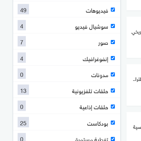
49
فيديوهات
4
سوشيال فيديو
ريخي
7
صور
4
إنفوغرافيك
0
مدونات
ا..
13
حلقات تلفزيونية
0
حلقات إذاعية
25
بودكاست
سية
0
تغطية مستمرة