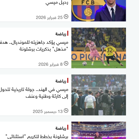
رحيل ميسي
25 فبراير 2026
l
رياضة
ميسي يؤكد جاهزيته للمونديال.. هد
"مذهل" بذكريات برشلونة
8 فبراير 2026
l
رياضة
ميسي في الهند.. جولة تاريخية تتحول
إلى كارثة وطنية وعنف
13 ديسمبر 2025
l
رياضة
برشلونة يخطط لتكريم "استثنائي"