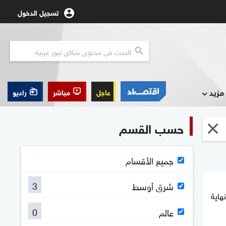
تسجيل الدخول
مزيد
عاجل
مباشر
راديو
حسب القسم
جميع الأقسام
3
شرق أوسط
هاية
0
عالم