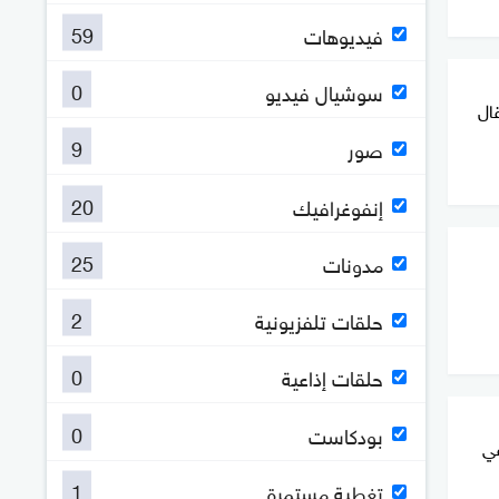
59
فيديوهات
0
سوشيال فيديو
ال
9
صور
20
إنفوغرافيك
25
مدونات
2
حلقات تلفزيونية
0
حلقات إذاعية
0
بودكاست
في
1
تغطية مستمرة