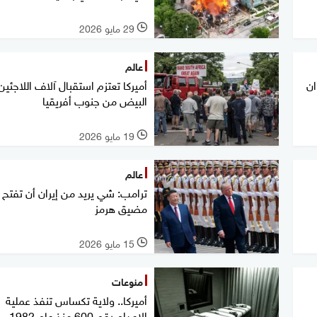
29 مايو 2026
l
عالم
ان
أميركا تعتزم استقبال آلاف اللاجئين
البيض من جنوب أفريقيا
19 مايو 2026
l
عالم
ترامب: شي يريد من إيران أن تفتح
مضيق هرمز
15 مايو 2026
l
منوعات
أميركا.. ولاية تكساس تنفذ عملية
الإعدام رقم 600 منذ عام 1982