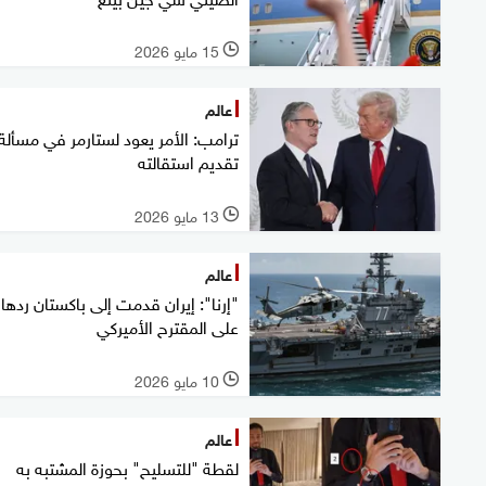
15 مايو 2026
l
عالم
ترامب: الأمر يعود لستارمر في مسألة
تقديم استقالته
13 مايو 2026
l
عالم
"إرنا": إيران قدمت إلى باكستان ردها
على المقترح الأميركي
10 مايو 2026
l
عالم
لقطة "للتسليح" بحوزة المشتبه به