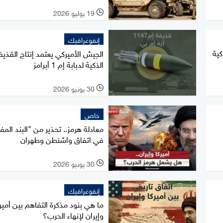
19 يوليو 2026
l
إنفوغرافيك
كية
الجيش الأميركي يعتمد إنتاج القذيف
الذكية لدبابة إم 1 أبرامز
30 يونيو 2026
l
خاص
معادلة هرمز.. تحذير من "البند الم
في اتفاق واشنطن وطهران
30 يونيو 2026
l
إنفوغرافيك
ما هي بنود مذكرة التفاهم بين أمير
وإيران لإنهاء الحرب؟