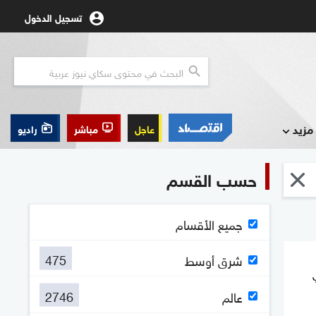
تسجيل الدخول
مزيد
عاجل
مباشر
راديو
حسب القسم
جميع الأقسام
475
شرق أوسط
2746
عالم