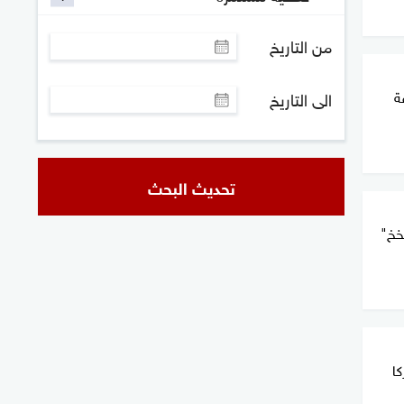
من التاريخ
ة
الى التاريخ
تحديث البحث
فخخ"
كا