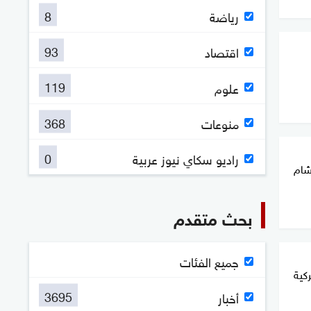
8
رياضة
93
اقتصاد
119
علوم
368
منوعات
0
راديو سكاي نيوز عربية
شام
بحث متقدم
جميع الفئات
كية
3695
أخبار