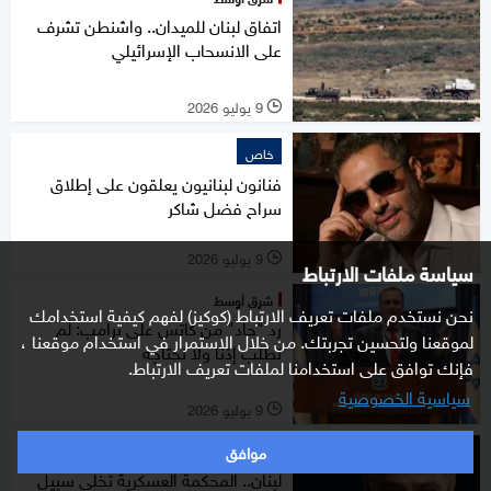
اتفاق لبنان للميدان.. واشنطن تشرف
على الانسحاب الإسرائيلي
9 يوليو 2026
l
خاص
فنانون لبنانيون يعلقون على إطلاق
سراح فضل شاكر
9 يوليو 2026
l
سياسة ملفات الارتباط
شرق أوسط
نحن نستخدم ملفات تعريف الارتباط (كوكيز) لفهم كيفية استخدامك
رد "حاد" من كاتس على ترامب: لم
لموقعنا ولتحسين تجربتك. من خلال الاستمرار في استخدام موقعنا ،
نطلب إذنا ولا نحتاجه
فإنك توافق على استخدامنا لملفات تعريف الارتباط.
سياسية الخصوصية
9 يوليو 2026
l
موافق
منوعات
لبنان.. المحكمة العسكرية تخلي سبيل