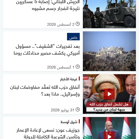
الجيش اللبناني: إصابة 5 عسكريين
نتيجة انفجار جسم مشبوه
2 أغسطس 2026
l
خاص
بعد تفجيرات "الشقيف".. مسؤول
أميركي يكشف مصير محادثات روما
1 أغسطس 2026
l
غرفة الأخبار
أنفاق حزب الله تعقّد مفاوضات لبنان
وإسرائيل.. ماذا بعد؟
31 يوليو 2026
l
شرق أوسط
جوزيف عون: نسعى لإعادة الإعمار
وتأمين الشرعية الكاملة للدولة