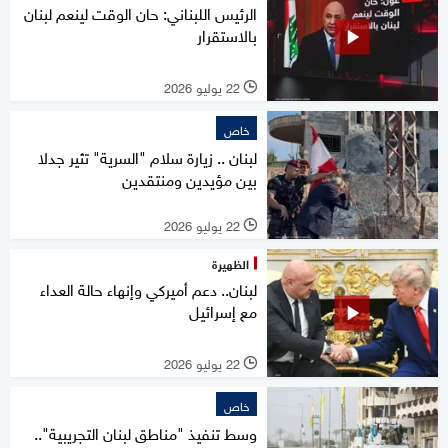
الرئيس اللبناني: حان الوقت لينعم لبنان
بالاستقرار
22 يوليو 2026
l
خاص
لبنان .. زيارة سلام "السرية" تثير جدلا
بين مؤيدين ومنتقدين
22 يوليو 2026
l
الظهيرة
لبنان.. دعم أميركي وإنهاء حالة العداء
مع إسرائيل
22 يوليو 2026
l
خاص
وسط تنفيذ "مناطق لبنان التجريبية"..