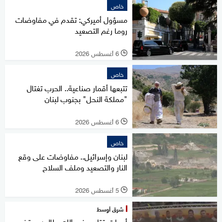
خاص
مسؤول أميركي: تقدم في مفاوضات
روما رغم التصعيد
6 أغسطس 2026
l
خاص
تتبعها أقمار صناعية.. الحرب تغتال
"مملكة النحل" بجنوب لبنان
6 أغسطس 2026
l
خاص
لبنان وإسرائيل.. مفاوضات على وقع
النار والتصعيد وملف السلاح
5 أغسطس 2026
l
شرق أوسط
أمهات قتلى حزب الله يطالبن بوقف