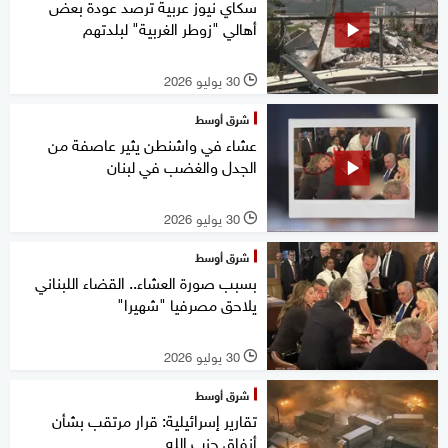
سكاي نيوز عربية ترصد عودة بعض
أهالي "زوطر الغربية" لبلدتهم
30 يوليو 2026
l
شرق أوسط
عشاء في واشنطن يثير عاصفة من
الجدل والغضب في لبنان
30 يوليو 2026
l
شرق أوسط
بسبب صورة العشاء.. القضاء اللبناني
يلاحق مصرفيا "شهيرا"
30 يوليو 2026
l
شرق أوسط
تقارير إسرائيلية: قرار مرتقب بشأن
أنفاق حزب الله