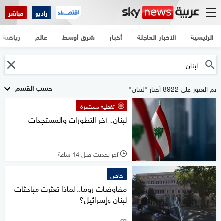
راديو
مباشر
الرئيسية
الأخبار العاجلة
أخبار
شرق أوسط
عالم
رياضة
حسب القسم
تم العثور على 8922 أخبار "لبنان"
تغطية مستمرة
لبنان.. آخر التطورات والمستجدات
آخر تحديث قبل 14 ساعة
l
خاص
مفاوضات روما.. لماذا تعثرت مباحثات
لبنان وإسرائيل؟