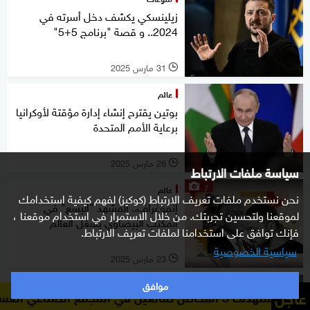
زيلينسكي يكشف دخل أسرته في
2024.. و قصة "برنامج 5+5"
31 مارس 2025
l
عالم
بوتين يقترح إنشاء إدارة مؤقتة لأوكرانيا
برعاية الأمم المتحدة
28 مارس 2025
l
سياسة ملفات الارتباط
7
عالم
نحن نستخدم ملفات تعريف الارتباط (كوكيز) لفهم كيفية استخدامك
إنفوغراف.. المشهد "البشع" في
لموقعنا ولتحسين تجربتك. من خلال الاستمرار في استخدام موقعنا ،
المكتب البيضاوي يشغل العالم
فإنك توافق على استخدامنا لملفات تعريف الارتباط.
سياسية الخصوصية
23 مارس 2025
l
موافق
عالم
عاجل
الاتحا
زيلينسكي يرحب بحذر بوقف إطلاق