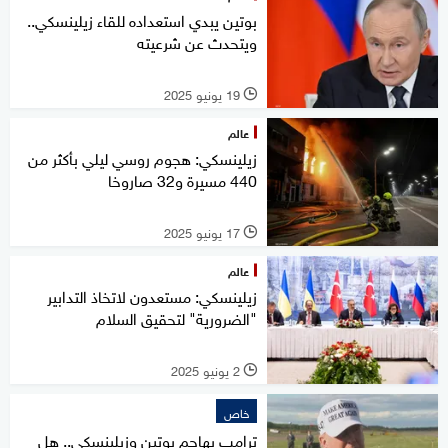
بوتين يبدي استعداده للقاء زيلينسكي..
ويتحدث عن شرعيته
19 يونيو 2025
l
عالم
زيلينسكي: هجوم روسي ليلي بأكثر من
440 مسيرة و32 صاروخا
17 يونيو 2025
l
عالم
زيلينسكي: مستعدون لاتخاذ التدابير
"الضرورية" لتحقيق السلام
2 يونيو 2025
l
خاص
ترامب يهاجم بوتين وزيلينسكي.. هل