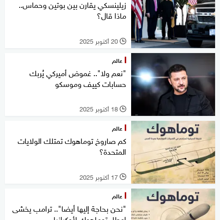
زيلينسكي يقارن بين بوتين وحماس..
ماذا قال؟
20 أكتوبر 2025
l
عالم
"نعم ولا".. غموض أميركي يُربك
حسابات كييف وموسكو
18 أكتوبر 2025
l
عالم
كم صاروخ توماهوك تمتلك الولايات
المتحدة؟
17 أكتوبر 2025
l
عالم
"نحن بحاجة إليها أيضا".. ترامب يخشى
إعطاء توماهوك لأوكرانيا