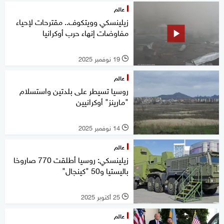
عالم
زيلينسكي وويتكوف.. مقترحات لإحياء
مفاوضات إنهاء حرب أوكرانيا
19 نوفمبر 2025
l
عالم
روسيا تسيطر على بلدتين واستسلام
"مارينز" أوكرانيين
14 نوفمبر 2025
l
عالم
زيلينسكي: روسيا أطلقت 770 صاروخا
باليستيا و50 "كينجال"
25 أكتوبر 2025
l
عالم