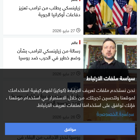
زيلينسكي يطلب من ترامب تعزيز
دفاعات أوكرانيا الجوية
27 مايو 2026
l
عالم
رسالة من زيلينسكي لترامب بشأن
وضع خطير في الحرب ضد روسيا
27 مايو 2026
l
سياسة ملفات الارتباط
خاص
نحن نستخدم ملفات تعريف الارتباط (كوكيز) لفهم كيفية استخدامك
طريق مسدود وضربة مرتقبة.. روسيا
لموقعنا ولتحسين تجربتك. من خلال الاستمرار في استخدام موقعنا ،
تلوح بتوسيع الحرب
فإنك توافق على استخدامنا لملفات تعريف الارتباط.
سياسية الخصوصية
26 مايو 2026
l
موافق
عالم
روسيا تحذر الأجانب من البقاء في