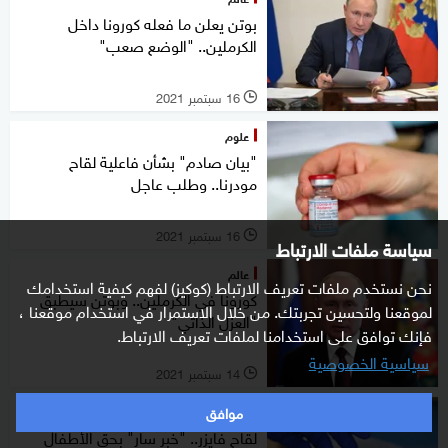
بوتن يعلن ما فعله كورونا داخل
الكرملين.. "الوضع صعب"
16 سبتمبر 2021
l
علوم
"بيان صادم" بشأن فاعلية لقاح
مودرنا.. وطلب عاجل
16 سبتمبر 2021
l
سياسة ملفات الارتباط
عالم
نحن نستخدم ملفات تعريف الارتباط (كوكيز) لفهم كيفية استخدامك
كورونا في الكرملين.. وبوتن سيطبق
لموقعنا ولتحسين تجربتك. من خلال الاستمرار في استخدام موقعنا ،
"العزل الذاتي"
فإنك توافق على استخدامنا لملفات تعريف الارتباط.
سياسية الخصوصية
14 سبتمبر 2021
l
موافق
علوم
لقاح فايزر.. "خبر سار" بحق الأطفال