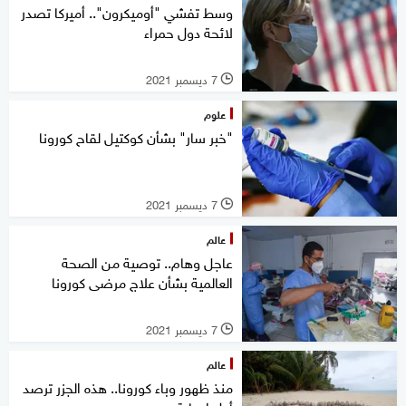
وسط تفشي "أوميكرون".. أميركا تصدر
لائحة دول حمراء
7 ديسمبر 2021
l
علوم
"خبر سار" بشأن كوكتيل لقاح كورونا
7 ديسمبر 2021
l
عالم
عاجل وهام.. توصية من الصحة
العالمية بشأن علاج مرضى كورونا
7 ديسمبر 2021
l
عالم
منذ ظهور وباء كورونا.. هذه الجزر ترصد