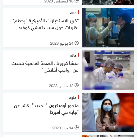
18 أغسطس 2023
l
عالم
تقرير الاستخبارات الأميركية "يحطم"
نظريات حول سبب تفشي كوفيد
24 يونيو 2023
l
عالم
منشأ كورونا.. الصحة العالمية تتحدث
عن "واجب أخلاقي"
12 مارس 2023
l
علوم
متحور أوميكرون "الجديد" يكشر عن
أنيابه في أميركا
14 يناير 2023
l