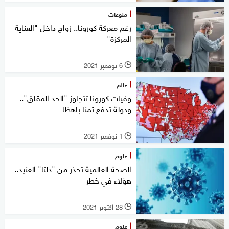
منوعات
رغم معركة كورونا.. زواج داخل "العناية
المركزة"
6 نوفمبر 2021
l
عالم
وفيات كورونا تتجاوز "الحد المقلق"..
ودولة تدفع ثمنا باهظا
1 نوفمبر 2021
l
علوم
الصحة العالمية تحذر من "دلتا" العنيد..
هؤلاء في خطر
28 أكتوبر 2021
l
علوم