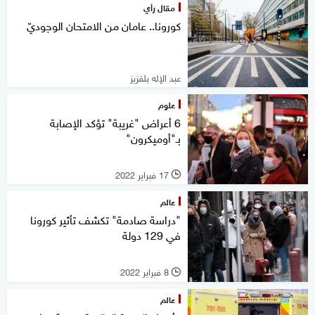
مقال رأي
كورونا.. عامان من الامتحان الوجوديّ
عبد الإله بلقزيز
علوم
6 أعراض "غريبة" تؤكد الإصابة
بـ"أوميكرون"
17 فبراير 2022
l
عالم
"دراسة صادمة" تكشف تأثير كورونا
في 129 دولة
8 فبراير 2022
l
عالم