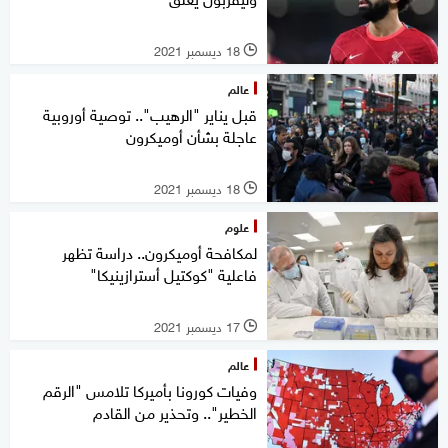
18 ديسمبر 2021
l
عالم
قبل يناير "الرهيب".. توصية أوروبية
عاجلة بشأن أوميكرون
18 ديسمبر 2021
l
علوم
لمكافحة أوميكرون.. دراسة تظهر
فاعلية "كوكتيل أسترازينيكا"
17 ديسمبر 2021
l
عالم
وفيات كورونا بأميركا تلامس "الرقم
الخطير".. وتحذير من القادم