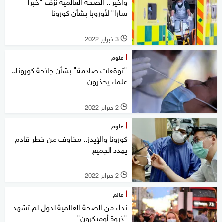
وأخيرا.. الصحة العالمية تزف "خبرا
سارا" لأوروبا بشأن كورونا
3 فبراير 2022
l
علوم
"توقعات صادمة" بشأن جائحة كورونا..
علماء يحذرون
2 فبراير 2022
l
علوم
كورونا والإيدز.. مخاوف من خطر قادم
يهدد الجميع
2 فبراير 2022
l
عالم
نداء من الصحة العالمية لدول لم تشهد
"ذروة أوميكرون"