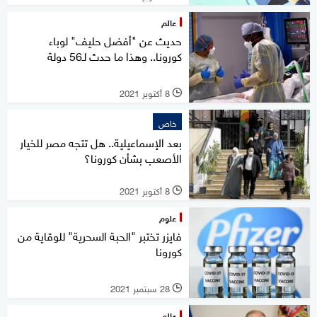
عالم
حديث عن "أفضل حليف" لوباء
كورونا.. وهذا ما حدث لـ56 دولة
8 أكتوبر 2021
l
خاص
بعد الإسماعيلية.. هل تتجه مصر للخيار
الأصعب بشأن كورونا؟
8 أكتوبر 2021
l
علوم
فايزر تختبر "الحبة السحرية" للوقاية من
كورونا
28 سبتمبر 2021
l
عالم