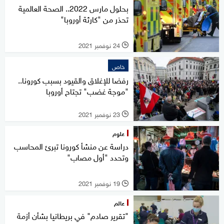
بحلول مارس 2022.. الصحة العالمية
تحذر من "كارثة أوروبا"
24 نوفمبر 2021
l
خاص
رفضا للإغلاق والقيود بسبب كورونا..
"موجة غضب" تجتاح أوروبا
23 نوفمبر 2021
l
علوم
دراسة عن منشأ كورونا تبرئ المحاسب
وتحدد "أول مصاب"
19 نوفمبر 2021
l
عالم
"تقرير صادم" في بريطانيا بشأن أزمة