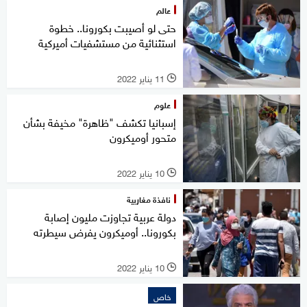
عالم
حتى لو أصيبت بكورونا.. خطوة
استثنائية من مستشفيات أميركية
11 يناير 2022
l
علوم
إسبانيا تكشف "ظاهرة" مخيفة بشأن
متحور أوميكرون
10 يناير 2022
l
نافذة مغاربية
دولة عربية تجاوزت مليون إصابة
بكورونا.. أوميكرون يفرض سيطرته
10 يناير 2022
l
خاص