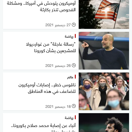
أوميكرون يتوحش في أميركا.. ومشكلة
الفحوص تنذر بكارثة
27 ديسمبر 2021
l
رياضة
"رسالة عاجلة" من غوارديولا
للمشجعين بشأن كورونا
26 ديسمبر 2021
l
عالم
ناقوس خطر.. إصابات أوميكرون
تتضاعف في هذه المناطق
18 ديسمبر 2021
l
رياضة
أنباء عن إصابة محمد صلاح بكورونا..
وليفربول يعلق