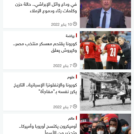
في وداع وائل الإبراشي.. حالة حزن
وكلمات رثاء ودموع الزملاء
10 يناير 2022
l
رياضة
كورونا يقتحم معسكر منتخب مصر..
وكيروش يعلق
7 يناير 2022
l
علوم
كورونا والإنفلونزا الإسبانية.. التاريخ
يكرر نفسه بـ"مفاجأة"
7 يناير 2022
l
عالم
أوميكرون يكتسح أوروبا وأميركا..
وتحذير من الأسوأ