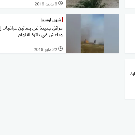
9 يونيو 2019
l
شرق أوسط
حرائق جديدة في بساتين عراقية.. إي
وداعش في دائرة الاتهام
22 مايو 2019
l
رة