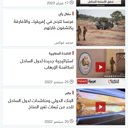
17 فبراير 2023
l
مقال رأي
فرنسا تترنح في إفريقيا.. والأفارقة
يكتشفون قارتهم
محمد قواص
النافذة المغاربية
استراتيجية جديدة لدول الساحل
لمكافحة الإرهاب
25 سبتمبر 2022
l
عالم
البنك الدولي ومناشدات لدول الساحل
للحد من تبعات تغير المناخ
20 سبتمبر 2022
l