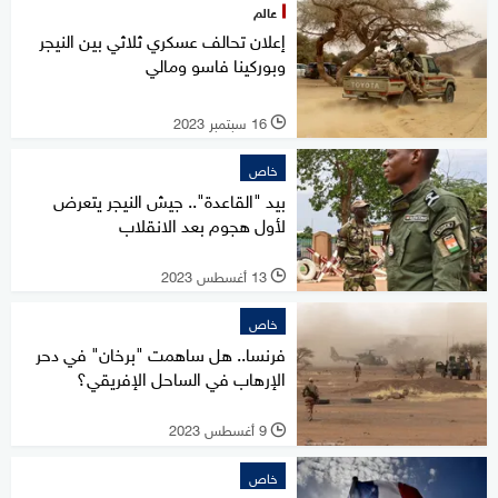
عالم
إعلان تحالف عسكري ثلاثي بين النيجر
وبوركينا فاسو ومالي
16 سبتمبر 2023
l
خاص
بيد "القاعدة".. جيش النيجر يتعرض
لأول هجوم بعد الانقلاب
13 أغسطس 2023
l
خاص
فرنسا.. هل ساهمت "برخان" في دحر
الإرهاب في الساحل الإفريقي؟
9 أغسطس 2023
l
خاص