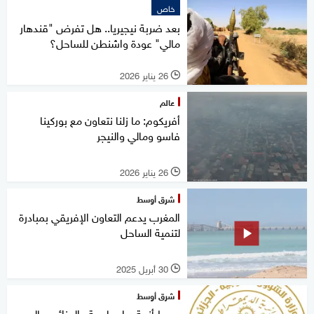
خاص
بعد ضربة نيجيريا.. هل تفرض "قندهار
مالي" عودة واشنطن للساحل؟
26 يناير 2026
l
عالم
أفريكوم: ما زلنا نتعاون مع بوركينا
فاسو ومالي والنيجر
26 يناير 2026
l
شرق أوسط
المغرب يدعم التعاون الإفريقي بمبادرة
لتنمية الساحل
30 أبريل 2025
l
شرق أوسط
وسط أزمة دبلوماسية.. الجزائر ومالي