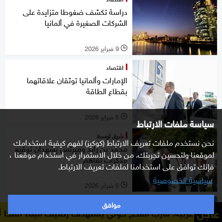
دراسة تكشف ضغوطا متزايدة على
الشركات الصغيرة في ألمانيا
9 فبراير 2026
l
اقتصاد
الإمارات وألمانيا توثقان علاقاتهما
بقطاع الطاقة
6 فبراير 2026
l
سياسة ملفات الارتباط
شرق أوسط
نحن نستخدم ملفات تعريف الارتباط (كوكيز) لفهم كيفية استخدامك
محمد بن زايد وميرتس يشهدان توقيع
لموقعنا ولتحسين تجربتك. من خلال الاستمرار في استخدام موقعنا ،
مذكرات تفاهم
فإنك توافق على استخدامنا لملفات تعريف الارتباط.
سياسية الخصوصية
6 فبراير 2026
l
موافق
اقتصاد
عاجل
ارب مفخخ حوثي يستهدف رصيف ميناء المخا
مصادر يمنية لسك
تباطؤ ارتفاع أسعار العقارات في ألمانيا