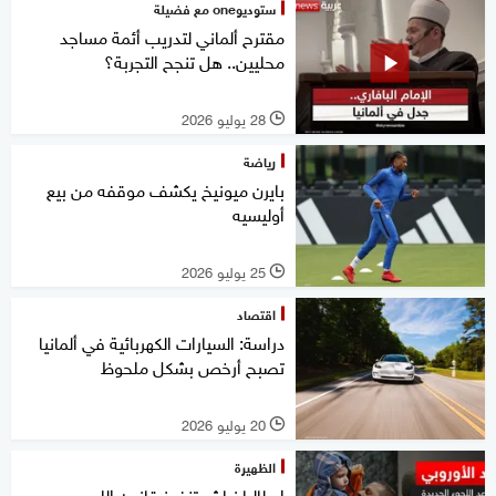
ستوديوone مع فضيلة
مقترح ألماني لتدريب أئمة مساجد
محليين.. هل تنجح التجربة؟
28 يوليو 2026
l
رياضة
بايرن ميونيخ يكشف موقفه من بيع
أوليسيه
25 يوليو 2026
l
اقتصاد
دراسة: السيارات الكهربائية في ألمانيا
تصبح أرخص بشكل ملحوظ
20 يوليو 2026
l
الظهيرة
إيطاليا نباشر تنفيذ قانون اللجوء