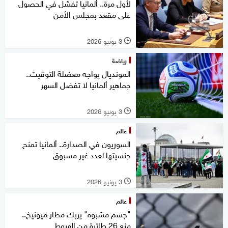
لأول مرة.. ألمانيا تفشل في الحصول
على مقعد بمجلس الأمن
3 يونيو 2026
l
رياضة
المونديال يواجه معضلة التوقيت..
جماهير ألمانيا لا تفضل السهر
3 يونيو 2026
l
عالم
السوريون في الصدارة.. ألمانيا تمنح
جنسيتها لعدد غير مسبوق
3 يونيو 2026
l
عالم
"جسم مشبوه" يربك مطار ميونيخ..
منع 26 طائرة من الهبوط