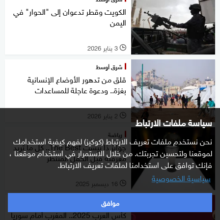
الكويت وقطر تدعوان إلى "الحوار" في
اليمن
3 يناير 2026
l
شرق أوسط
قلق من تدهور الأوضاع الإنسانية
بغزة.. ودعوة عاجلة للمساعدات
2 يناير 2026
l
سياسة ملفات الارتباط
رياضة
نحن نستخدم ملفات تعريف الارتباط (كوكيز) لفهم كيفية استخدامك
جوائز ذا بيست The Best.. كل ما تريد
لموقعنا ولتحسين تجربتك. من خلال الاستمرار في استخدام موقعنا ،
معرفته قبل الحفل المنتظر
فإنك توافق على استخدامنا لملفات تعريف الارتباط.
سياسية الخصوصية
16 ديسمبر 2025
l
موافق
رياضة
كأس العرب 2025.. المغرب أمام سوريا