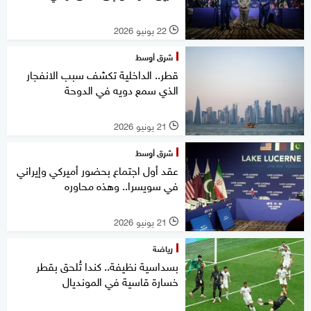
22 يونيو 2026
l
شرق أوسط
قطر.. الداخلية تكشف سبب الانفجار
الذي سمع دويه في الدوحة
21 يونيو 2026
l
شرق أوسط
عقد أول اجتماع بحضور أميركي وإيراني
في سويسرا.. وهذه محاوره
21 يونيو 2026
l
رياضة
بسداسية نظيفة.. كندا تُلحق بقطر
خسارة قاسية في المونديال