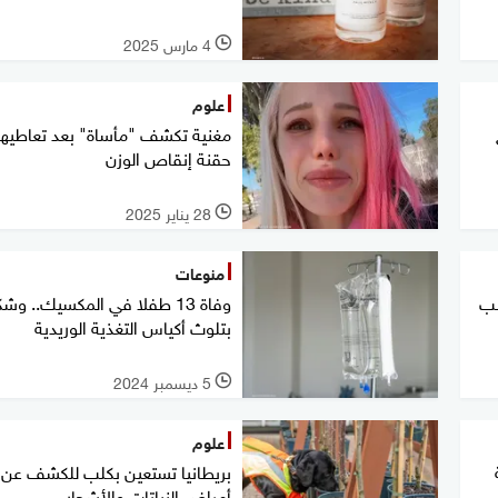
4 مارس 2025
l
علوم
مغنية تكشف "مأساة" بعد تعاطيها
حقنة إنقاص الوزن
28 يناير 2025
l
منوعات
بب
وفاة 13 طفلا في المكسيك.. و
بتلوث أكياس التغذية الوريدية
5 ديسمبر 2024
l
علوم
بريطانيا تستعين بكلب للكشف عن 
أمراض النباتات والأشجار