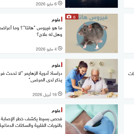
6 مايو 2026
l
6
علوم
ما هو فيروس "هانتا"؟ وما أعراض
وهل له علاج؟
4 مايو 2026
l
علوم
دراسة: أدوية الزهايمر "لا تحدث فرق
ات
يذكر لدى المرضى"
16 أبريل 2026
l
علوم
فحص بسيط يكشف خطر الإصابة
بالنوبات القلبية والسكتات الدماغية