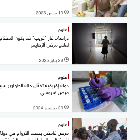
13 مارس 2025
l
علوم
دراسة.. غاز "غريب" قد يكون المفتاح
لعلاج مرض ألزهايمر
28 يناير 2025
l
علوم
دولة إفريقية تفعّل حالة الطوارئ بس
مرض فيروسي
23 ديسمبر 2024
l
علوم
مرض غامض يحصد الأرواح في دولة
إفريقية.. والسلطات الصحية تحقق