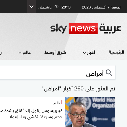
الجمعة 7 أغسطس 2026
°C
23
واشنطن
الرئيسية
أخبار
شرق أوسط
عالم
ر
تم العثور على 260 أخبار "أمراض"
عالم
غيبرييسوس يقول إنه "قلق بشدة م
حجم وسرعة" تفشي وباء إيبولا