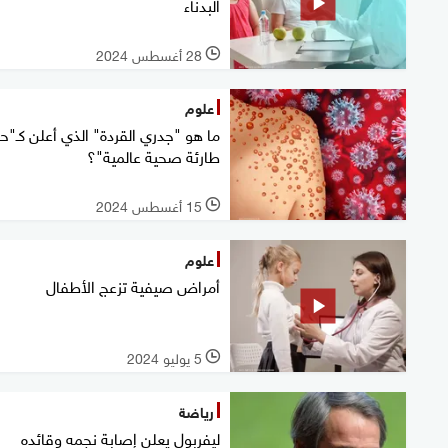
البدناء
28 أغسطس 2024
l
علوم
ما هو "جدري القردة" الذي أعلن كـ"حا
طارئة صحية عالمية"؟
15 أغسطس 2024
l
علوم
أمراض صيفية تزعج الأطفال
5 يوليو 2024
l
رياضة
ليفربول يعلن إصابة نجمه وقائده