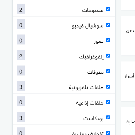
2
فيديوهات
0
سوشيال فيديو
ف عن
0
صور
2
إنفوغرافيك
0
مدونات
أسرار
3
حلقات تلفزيونية
0
حلقات إذاعية
3
بودكاست
صابة
0
تغطية مستمرة