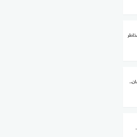
خاطر
ن..