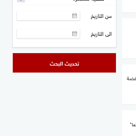
من التاريخ
الى التاريخ
تحديث البحث
خفضة
عا"