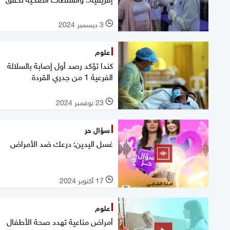
3 ديسمبر 2024
l
علوم
كندا تؤكد رصد أول إصابة بالسلالة
الفرعية 1 من جدري القردة
23 نوفمبر 2024
l
سؤال حر
غسل اليدين: درعك ضد الأمراض
17 أكتوبر 2024
l
علوم
أمراض مناعية تهدد صحة الأطفال