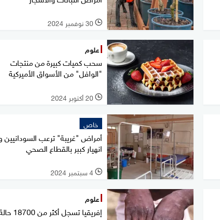
30 نوفمبر 2024
l
علوم
سحب كميات كبيرة من منتجات
"الوافل" من الأسواق الأميركية
20 أكتوبر 2024
l
خاص
أمراض "غريبة" ترعب السودانيين 
انهيار كببر بالقطاع الصحي
4 سبتمبر 2024
l
علوم
إفريقيا تسجل أكثر من 18700 حا