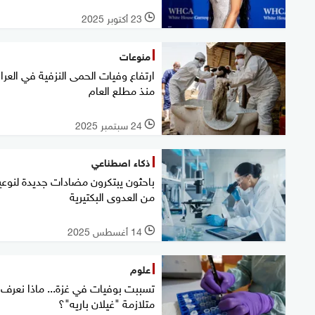
23 أكتوبر 2025
l
منوعات
ارتفاع وفيات الحمى النزفية في العرا
منذ مطلع العام
24 سبتمبر 2025
l
ذكاء اصطناعي
باحثون يبتكرون مضادات جديدة لنوع
من العدوى البكتيرية
14 أغسطس 2025
l
علوم
تسببت بوفيات في غزة... ماذا نعرف
متلازمة "غيلان باريه"؟