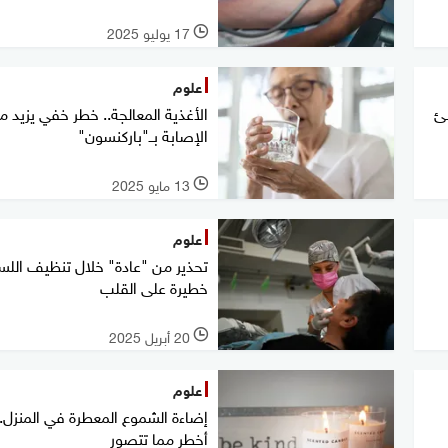
17 يوليو 2025
l
علوم
طئ
الأغذية المعالجة.. خطر خفي يزيد م
الإصابة بــ"باركنسون"
13 مايو 2025
l
علوم
تحذير من "عادة" خلال تنظيف اللسا
خطيرة على القلب
20 أبريل 2025
l
علوم
إضاءة الشموع المعطرة في المنزل..
أخطر مما تتصور