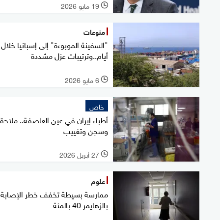
19 مايو 2026
l
منوعات
"السفينة الموبوءة" إلى إسبانيا خلال
أيام..وترتيبات عزل مشددة
6 مايو 2026
l
خاص
أطباء إيران في عين العاصفة.. ملاحق
وسجن وتغييب
27 أبريل 2026
l
علوم
ممارسة بسيطة تخفف خطر الإصابة
بالزهايمر 40 بالمئة