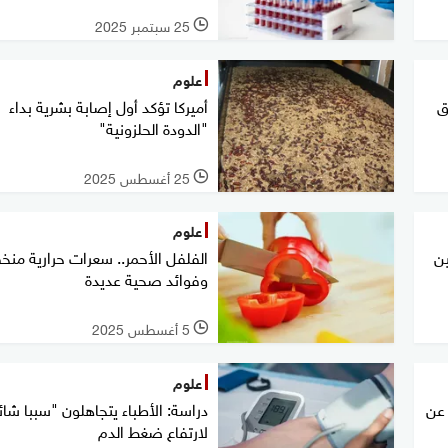
25 سبتمبر 2025
l
علوم
ق
أميركا تؤكد أول إصابة بشرية بداء
"الدودة الحلزونية"
25 أغسطس 2025
l
علوم
ين
الفلفل الأحمر.. سعرات حرارية من
وفوائد صحية عديدة
5 أغسطس 2025
l
علوم
 عن
دراسة: الأطباء يتجاهلون "سببا شائ
لارتفاع ضغط الدم