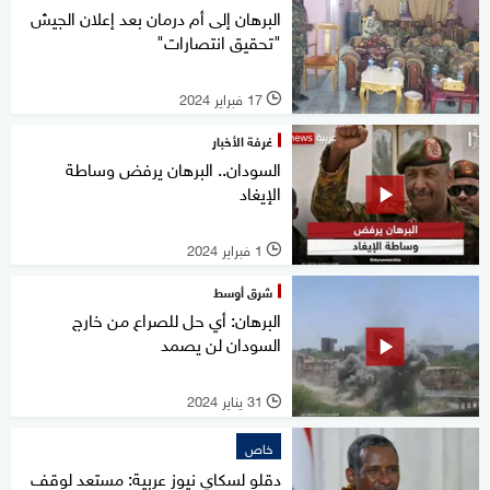
البرهان إلى أم درمان بعد إعلان الجيش
"تحقيق انتصارات"
17 فبراير 2024
l
غرفة الأخبار
السودان.. البرهان يرفض وساطة
الإيغاد
1 فبراير 2024
l
شرق أوسط
البرهان: أي حل للصراع من خارج
السودان لن يصمد
31 يناير 2024
l
خاص
دقلو لسكاي نيوز عربية: مستعد لوقف