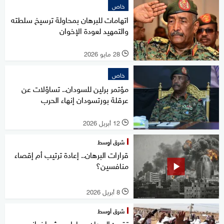
خاص
اتهامات للبرهان بمحاولة ترسيخ سلطته
والتمهيد لعودة الإخوان
28 مايو 2026
l
خاص
مؤتمر برلين للسودان.. تساؤلات عن
عرقلة بورتسودان إنهاء الحرب
12 أبريل 2026
l
شرق أوسط
قرارات البرهان.. إعادة ترتيب أم إقصاء
منافسين؟
8 أبريل 2026
l
شرق أوسط
تقرير: البرهان محاط بجيش إخواني