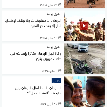
26 مايو 2024
l
شرق أوسط
البرهان: لا مفاوضات ولا وقف لإطلاق
النار إلا بعد دحر التمرد
10 مايو 2024
l
شرق أوسط
وفاة نجل البرهان متأثرا بإصابته في
حادث مروري بتركيا
3 مايو 2024
l
خاص
السودان.. لماذا أقال البرهان وزير
خارجيته "المثير للجدل"؟
17 أبريل 2024
l