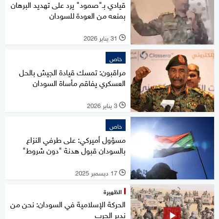
قيادي بـ"صمود" يرد على تهديد البرهان
بمنعه من العودة للسودان
31 يناير 2026
l
خاص
مراقبون: تمسك قيادة الجيش بالحل
العسكري يفاقم مأساة السودان
3 يناير 2026
l
خاص
مسؤول أميركي: على طرفي النزاع
بالسودان قبول هدنة "دون شروط"
17 ديسمبر 2025
l
الظهيرة
الحركة الإسلامية في السودان: نحن من
ندير الحرب