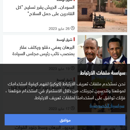
السودان.. الجيش يقرر تسليح "كل
القادرين على حمل السلاح"
26 مايو 2023
l
شرق أوسط
البرهان يعفي دقلو ويكلف عقار
بمنصب نائب رئيس مجلس السيادة
19 مايو 2023
l
سياسة ملفات الارتباط
شرق أوسط
نحن نستخدم ملفات تعريف الارتباط (كوكيز) لفهم كيفية استخدامك
البرهان وسط جنود القوات البرية لأول
لموقعنا ولتحسين تجربتك. من خلال الاستمرار في استخدام موقعنا ،
مرة
فإنك توافق على استخدامنا لملفات تعريف الارتباط.
سياسية الخصوصية
17 مايو 2023
l
موافق
شرق أوسط
فيديو.. البرهان وسط جنود القوات