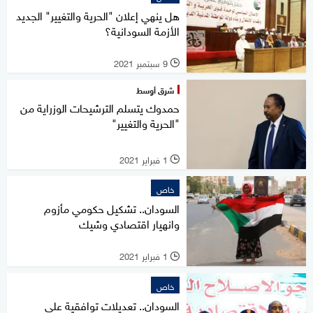
هل ينهي إعلان "الحرية والتغيير" الجديد
الأزمة السودانية؟
9 سبتمبر 2021
l
شرق أوسط
حمدوك يتسلم الترشيحات الوزراية من
"الحرية والتغيير"
1 فبراير 2021
l
خاص
السودان.. تشكيل حكومي مأزوم
وانهيار اقتصادي وشيك
1 فبراير 2021
l
خاص
السودان.. تعديلات توافقية على