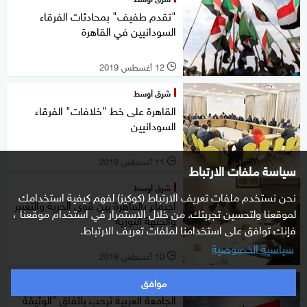
"تقدم طفيف" بمحادثات الفرقاء
السودانيين في القاهرة
12 أغسطس 2019
l
شرق أوسط
القاهرة على خط "خلافات" الفرقاء
السودانيين
11 أغسطس 2019
l
سياسة ملفات الارتباط
شرق أوسط
نحن نستخدم ملفات تعريف الارتباط (كوكيز) لفهم كيفية استخدامك
اجتماع بالقاهرة بين قوى الحرية والتغيير
لموقعنا ولتحسين تجربتك. من خلال الاستمرار في استخدام موقعنا ،
والجبهة الثورية
فإنك توافق على استخدامنا لملفات تعريف الارتباط.
سياسية الخصوصية
10 أغسطس 2019
l
موافق
شرق أوسط
الجامعة العربية ترحب باتفاق "الوثيقة