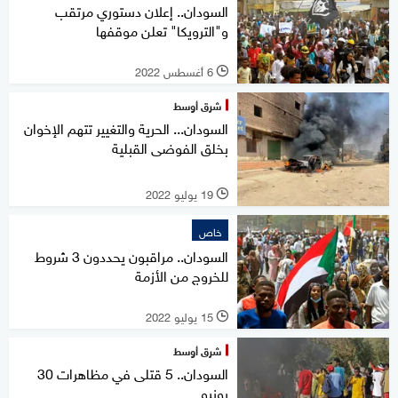
السودان.. إعلان دستوري مرتقب
و"الترويكا" تعلن موقفها
6 أغسطس 2022
l
شرق أوسط
السودان... الحرية والتغيير تتهم الإخوان
بخلق الفوضى القبلية
19 يوليو 2022
l
خاص
السودان.. مراقبون يحددون 3 شروط
للخروج من الأزمة
15 يوليو 2022
l
شرق أوسط
السودان.. 5 قتلى في مظاهرات 30
يونيو