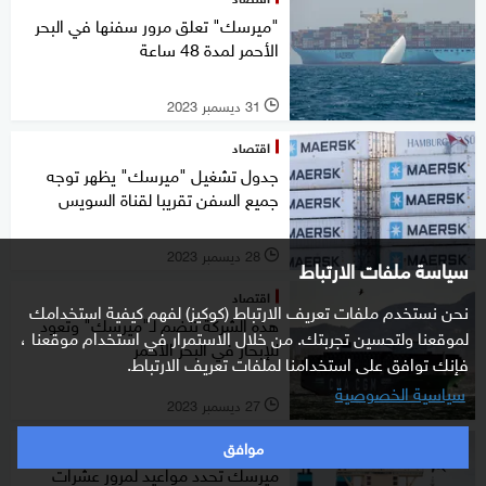
"ميرسك" تعلق مرور سفنها في البحر
الأحمر لمدة 48 ساعة
31 ديسمبر 2023
l
اقتصاد
جدول تشغيل "ميرسك" يظهر توجه
جميع السفن تقريبا لقناة السويس
28 ديسمبر 2023
l
سياسة ملفات الارتباط
اقتصاد
نحن نستخدم ملفات تعريف الارتباط (كوكيز) لفهم كيفية استخدامك
هذه الشركة تنضم لـ"ميرسك" وتعود
لموقعنا ولتحسين تجربتك. من خلال الاستمرار في استخدام موقعنا ،
للإبحار في البحر الأحمر
فإنك توافق على استخدامنا لملفات تعريف الارتباط.
سياسية الخصوصية
27 ديسمبر 2023
l
موافق
اقتصاد
ميرسك تحدد مواعيد لمرور عشرات