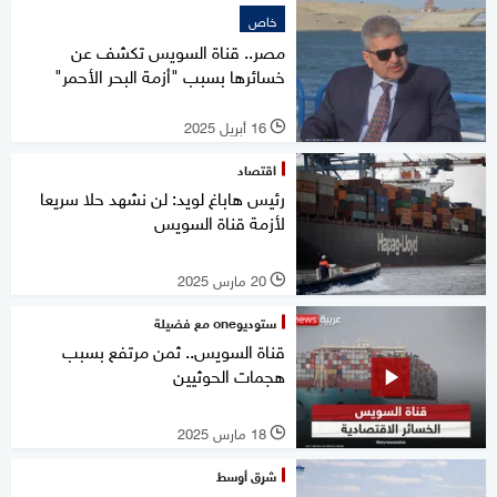
خاص
مصر.. قناة السويس تكشف عن
خسائرها بسبب "أزمة البحر الأحمر"
16 أبريل 2025
l
اقتصاد
رئيس هاباغ لويد: لن نشهد حلا سريعا
لأزمة قناة السويس
20 مارس 2025
l
ستوديوone مع فضيلة
قناة السويس.. ثمن مرتفع بسبب
هجمات الحوثيين
18 مارس 2025
l
شرق أوسط