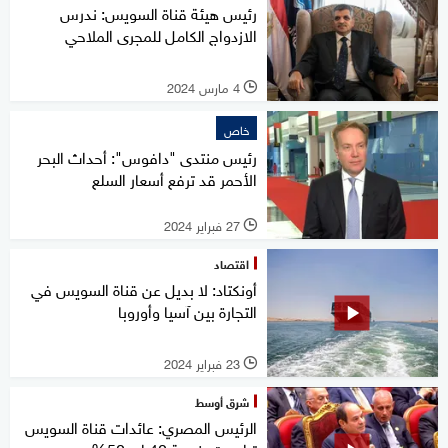
رئيس هيئة قناة السويس: ندرس
الازدواج الكامل للمجرى الملاحي
4 مارس 2024
l
خاص
رئيس منتدى "دافوس": أحداث البحر
الأحمر قد ترفع أسعار السلع
27 فبراير 2024
l
اقتصاد
أونكتاد: لا بديل عن قناة السويس في
التجارة بين آسيا وأوروبا
23 فبراير 2024
l
شرق أوسط
الرئيس المصري: عائدات قناة السويس