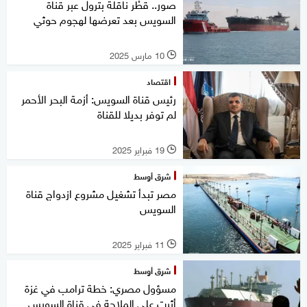
صور.. قطْر ناقلة بترول عبر قناة
السويس بعد تعرضها لهجوم حوثي
10 مارس 2025
l
اقتصاد
رئيس قناة السويس: أزمة البحر الأحمر
لم توفر بديلا للقناة
19 فبراير 2025
l
شرق أوسط
مصر تبدأ تشغيل مشروع ازدواج قناة
السويس
11 فبراير 2025
l
شرق أوسط
مسؤول مصري: خطة ترامب في غزة
أثرت على الملاحة في قناة السويس