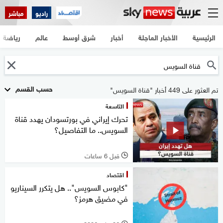
راديو
مباشر
الرئيسية
الأخبار العاجلة
أخبار
شرق أوسط
عالم
رياضة
حسب القسم
تم العثور على 449 أخبار "قناة السويس"
التاسعة
تحرك إيراني في بورتسودان يهدد قناة
السويس.. ما التفاصيل؟
قبل 6 ساعات
l
اقتصاد
"كابوس السويس".. هل يتكرر السيناريو
في مضيق هرمز؟