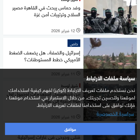
وفد حماس يبحث في القاهرة مصير
السلاح وترتيبات أمن غزة
12 فبراير 2026
l
خاص
إسرائيل والضفة.. هل يضعف الضغط
الأميركي خطط المستوطنات؟
11 فبراير 2026
l
سياسة ملفات الارتباط
شرق أوسط
نحن نستخدم ملفات تعريف الارتباط (كوكيز) لفهم كيفية استخدامك
من إندونيسيا.. استعدادات لوصول أول
لموقعنا ولتحسين تجربتك. من خلال الاستمرار في استخدام موقعنا ،
قوة أجنبية إلى غزة
فإنك توافق على استخدامنا لملفات تعريف الارتباط.
سياسية الخصوصية
10 فبراير 2026
l
موافق
شرق أوسط
قتلى وجرحى في غارات إسرائيلية