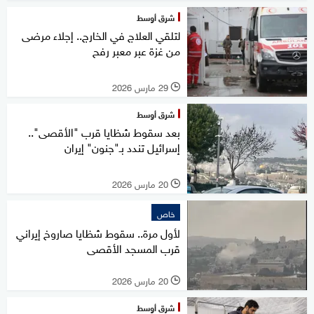
شرق أوسط
لتلقي العلاج في الخارج.. إجلاء مرضى
من غزة عبر معبر رفح
29 مارس 2026
l
شرق أوسط
بعد سقوط شظايا قرب "الأقصى"..
إسرائيل تندد بـ"جنون" إيران
20 مارس 2026
l
خاص
لأول مرة.. سقوط شظايا صاروخ إيراني
قرب المسجد الأقصى
20 مارس 2026
l
شرق أوسط