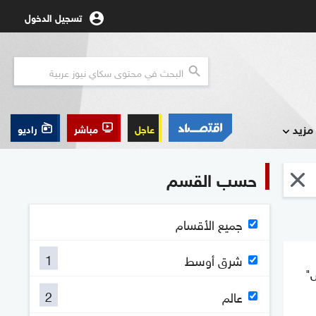
تسجيل الدخول
مزيد
عاجل
مباشر
راديو
حسب القسم
جميع الأقسام
1
شرق أوسط
س"
2
عالم