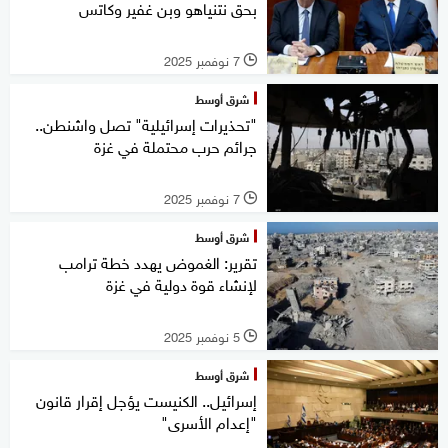
بحق نتنياهو وبن غفير وكاتس
7 نوفمبر 2025
l
شرق أوسط
"تحذيرات إسرائيلية" تصل واشنطن..
جرائم حرب محتملة في غزة
7 نوفمبر 2025
l
شرق أوسط
تقرير: الغموض يهدد خطة ترامب
لإنشاء قوة دولية في غزة
5 نوفمبر 2025
l
شرق أوسط
إسرائيل.. الكنيست يؤجل إقرار قانون
"إعدام الأسرى"