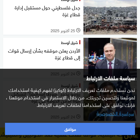
جدل فلسطيني حول مستقبل إدارة
قطاع غزة
25 أكتوبر 2025
l
شرق أوسط
الأردن يعلن موقفه بشأن إرسال قوات
إلى قطاع غزة
24 أكتوبر 2025
l
سياسة ملفات الارتباط
شرق أوسط
نحن نستخدم ملفات تعريف الارتباط (كوكيز) لفهم كيفية استخدامك
روبيو يحدد "شرطا إسرائيليا" لتشكيل
لموقعنا ولتحسين تجربتك. من خلال الاستمرار في استخدام موقعنا ،
قوة الأمن الدولية في غزة
فإنك توافق على استخدامنا لملفات تعريف الارتباط.
سياسية الخصوصية
24 أكتوبر 2025
l
موافق
شرق أوسط
عاجل
 قواتنا نفذت عملية ضد الحوثيين والميليشيات التابعة لهم
ا
مستوطنون إسرائيليون يحرقون مركبات