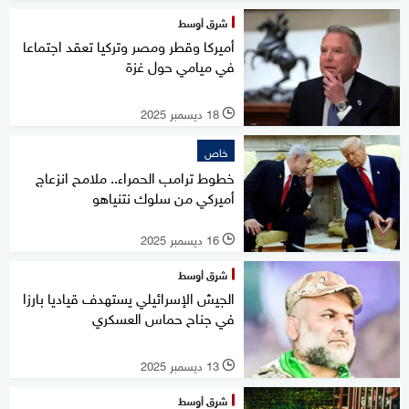
شرق أوسط
أميركا وقطر ومصر وتركيا تعقد اجتماعا
في ميامي حول غزة
18 ديسمبر 2025
l
خاص
خطوط ترامب الحمراء.. ملامح انزعاج
أميركي من سلوك نتنياهو
16 ديسمبر 2025
l
شرق أوسط
الجيش الإسرائيلي يستهدف قياديا بارزا
في جناح حماس العسكري
13 ديسمبر 2025
l
شرق أوسط