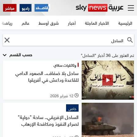
راديو
مباشر
الرئيسية
الأخبار العاجلة
أخبار
شرق أوسط
عالم
رياضة
حسب القسم
تم العثور على 36 أخبار "الساحل"
وثائقيات سكاي
ساحل بلا ضفاف.. الصعود الدامي
للقاعدة وداعش في أفريقيا
12 فبراير 2026
l
خاص
الساحل الإفريقي.. ساحة "دولية"
لصراع النفوذ ومكافحة الإرهاب