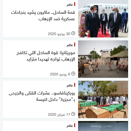
عالم
قمة الساحل.. ماكرون يشيد بنجاحات
عسكرية ضد الإرهاب
30 يونيو 2020
l
عالم
موريتانيا: قوة الساحل التي تكافح
الإرهاب تواجه تهديدا متزايد
6 يونيو 2020
l
عالم
بوركينافاسو.. عشرات القتلى والجرحى
بـ"مجزرة" داخل كنيسة
17 فبراير 2020
l
عالم