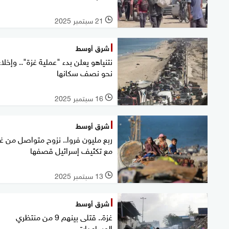
21 سبتمبر 2025
l
شرق أوسط
نتنياهو يعلن بدء "عملية غزة".. وإخلاء
نحو نصف سكانها
16 سبتمبر 2025
l
شرق أوسط
ربع مليون فروا.. نزوح متواصل من غز
مع تكثيف إسرائيل قصفها
13 سبتمبر 2025
l
شرق أوسط
غزة.. قتلى بينهم 9 من منتظري
المساعدات