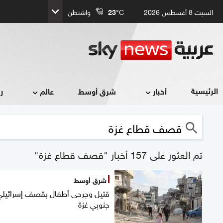
السبت 8 أغسطس 2026
°C
23
واشنطن
الرئيسية
أخبار
شرق أوسط
عالم
ر
تم العثور على 157 أخبار "قصف قطاع غزة"
شرق أوسط
قتيل وجرحى أطفال بقصف إسرائيلي
جنوبي غزة