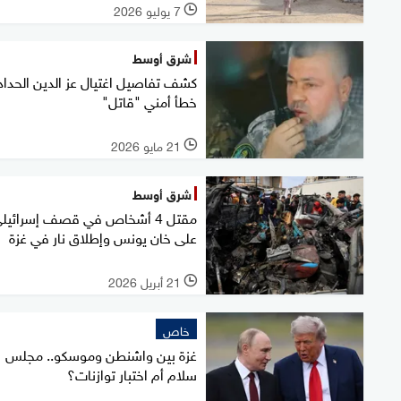
7 يوليو 2026
l
شرق أوسط
كشف تفاصيل اغتيال عز الدين الحداد.
خطأ أمني "قاتل"
21 مايو 2026
l
شرق أوسط
مقتل 4 أشخاص في قصف إسرائيل
على خان يونس وإطلاق نار في غزة
21 أبريل 2026
l
خاص
غزة بين واشنطن وموسكو.. مجلس
سلام أم اختبار توازنات؟