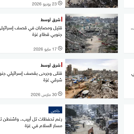
23 يونيو 2026
l
شرق أوسط
.
قتيل ومصابان في قصف إسرائيل
جنوبي قطاع غزة
17 مايو 2026
l
شرق أوسط
ي
قتلى وجرحى بقصف إسرائيلي جن
شرقي غزة
30 مارس 2026
l
خاص
رغم تحفظات تل أبيب.. واشنطن ت
مسار السلام في غزة