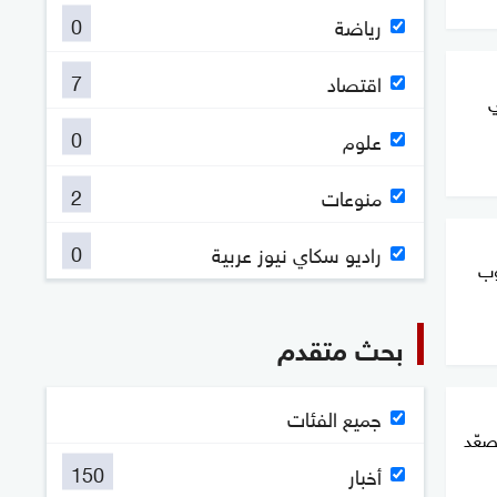
0
رياضة
7
اقتصاد
ي
0
علوم
2
منوعات
0
راديو سكاي نيوز عربية
وب
بحث متقدم
جميع الفئات
صعّد
150
أخبار