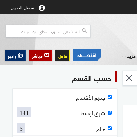
تسجيل الدخول
مزيد
عاجل
مباشر
راديو
حسب القسم
جميع الأقسام
141
شرق أوسط
5
عالم