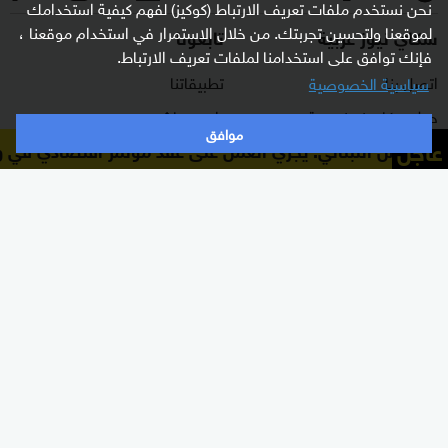
نحن نستخدم ملفات تعريف الارتباط (كوكيز) لفهم كيفية استخدامك
لموقعنا ولتحسين تجربتك. من خلال الاستمرار في استخدام موقعنا ،
سكاي نيوز عربية
تابعونا
فإنك توافق على استخدامنا لملفات تعريف الارتباط.
اتصل بنا
تطبيقاتنا
سياسية الخصوصية
حول سكاي نيوز عربية
راديو مباشر
موافق
عاجل
الرئيس اللبناني: يجري العمل على عقد مؤتمر اقتصادي في واش
برنامج التدريب
ترددات القناة
الشروط والأحكام
البث المباشر
سياسة الخصوصية
دليل البث
وظائف شاغرة
أعلن معنا
شاركنا برأيك
الأقسام
برامجنا
شرق أوسط
غرفة الأخبار