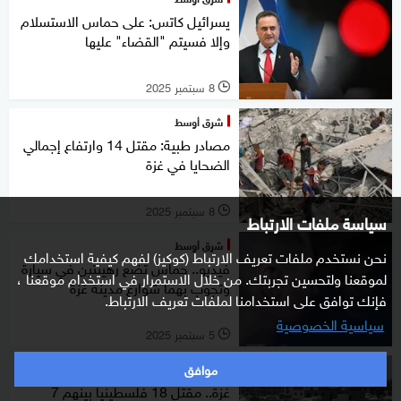
يسرائيل كاتس: على حماس الاستسلام
وإلا فسيتم "القضاء" عليها
8 سبتمبر 2025
l
شرق أوسط
مصادر طبية: مقتل 14 وارتفاع إجمالي
الضحايا في غزة
8 سبتمبر 2025
l
سياسة ملفات الارتباط
شرق أوسط
نحن نستخدم ملفات تعريف الارتباط (كوكيز) لفهم كيفية استخدامك
فيديو.. حماس تضع رهينتين في سيارة
لموقعنا ولتحسين تجربتك. من خلال الاستمرار في استخدام موقعنا ،
وتجوب بهما شوارع مدينة غزة
فإنك توافق على استخدامنا لملفات تعريف الارتباط.
سياسية الخصوصية
5 سبتمبر 2025
l
موافق
شرق أوسط
غزة.. مقتل 18 فلسطينيا بينهم 7