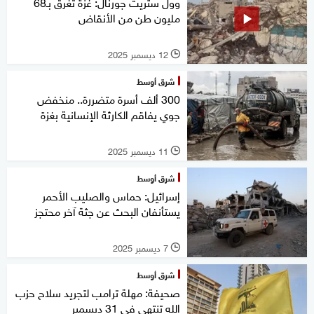
وول ستريت جورنال: غزة تغرق بـ68
مليون طن من الأنقاض
12 ديسمبر 2025
l
شرق أوسط
300 ألف أسرة متضررة.. منخفض
جوي يفاقم الكارثة الإنسانية بغزة
11 ديسمبر 2025
l
شرق أوسط
إسرائيل: حماس والصليب الأحمر
يستأنفان البحث عن جثة آخر محتجز
7 ديسمبر 2025
l
شرق أوسط
صحيفة: مهلة ترامب لتجريد سلاح حزب
الله تنتهي في 31 ديسمبر