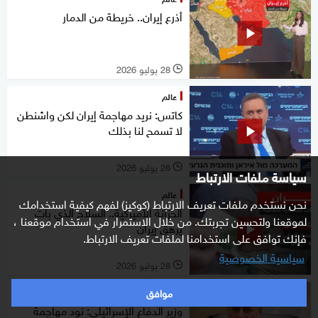
أذرع إيران.. خريطة من الدمار
28 يوليو 2026
l
عالم
كاتس: نريد مهاجمة إيران لكن واشنطن
لا تسمح لنا بذلك
28 يوليو 2026
l
سياسة ملفات الارتباط
عالم
نحن نستخدم ملفات تعريف الارتباط (كوكيز) لفهم كيفية استخدامك
الخزانة الأميركية.. السلاح الذي بات
لموقعنا ولتحسين تجربتك. من خلال الاستمرار في استخدام موقعنا ،
يرهق إيران
فإنك توافق على استخدامنا لملفات تعريف الارتباط.
سياسية الخصوصية
28 يوليو 2026
l
موافق
شرق أوسط
وزير الدفاع الإسرائيلي: نود مهاجمة