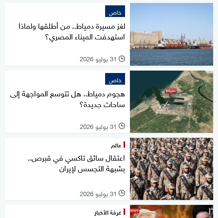
خاص
لغز مسيرة دمياط.. من أطلقها ولماذا
استهدفت الميناء المصري؟
31 يوليو 2026
l
خاص
هجوم دمياط.. هل تتوسع المواجهة إلى
ساحات جديدة؟
31 يوليو 2026
l
عالم
اعتقال سائق تاكسي في قبرص..
بشبهة التجسس لإيران
31 يوليو 2026
l
غرفة الأخبار