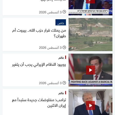
3 أغسطس 2026
l
خاص
من يملك قرار حزب الله.. بيروت أم
طهران؟
3 أغسطس 2026
l
عالم
روبيو: النظام الإيراني يجب أن يتغير
3 أغسطس 2026
l
عالم
ترامب: مفاوضات جديدة ستبدأ مع
إيران الاثنين