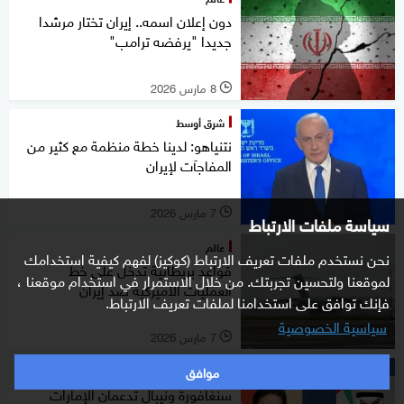
دون إعلان اسمه.. إيران تختار مرشدا
جديدا "يرفضه ترامب"
8 مارس 2026
l
شرق أوسط
نتنياهو: لدينا خطة منظمة مع كثير من
المفاجآت لإيران
7 مارس 2026
l
سياسة ملفات الارتباط
عالم
نحن نستخدم ملفات تعريف الارتباط (كوكيز) لفهم كيفية استخدامك
قواعد بريطانية تدخل على خط
لموقعنا ولتحسين تجربتك. من خلال الاستمرار في استخدام موقعنا ،
العمليات الأميركية ضد إيران
فإنك توافق على استخدامنا لملفات تعريف الارتباط.
سياسية الخصوصية
7 مارس 2026
l
موافق
شرق أوسط
سنغافورة ونيبال تدعمان الإمارات