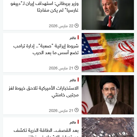
وزير بريطاني: استهداف إيران لـ"دييغو
غارسيا" لم يكن مفاجئا
22 مارس 2026
l
عالم
شروط إيرانية "صعبة".. إدارة ترامب
تضع أسس ما بعد الحرب
21 مارس 2026
l
عالم
الاستخبارات الأميركية تلاحق خيوط لغز
مجتبى خامنئي
21 مارس 2026
l
عالم
بعد القصف.. الطاقة الذرية تكشف
مستويات الإشعاع في نطنز