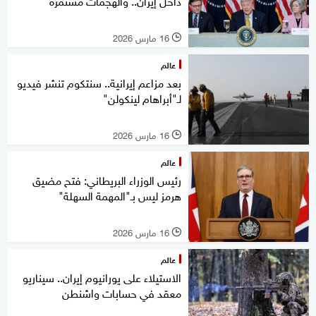
داخل إيران.. والهجمات مستمرة
16 مارس 2026
l
عالم
بعد مزاعم إيرانية.. سنتكوم تنشر فيديو
لـ"أبراهام لينكولن"
16 مارس 2026
l
عالم
رئيس الوزراء البريطاني: فتح مضيق
هرمز ليس بـ"المهمة السهلة"
16 مارس 2026
l
عالم
الاستيلاء على يورانيوم إيران.. سيناريو
معقد في حسابات واشنطن