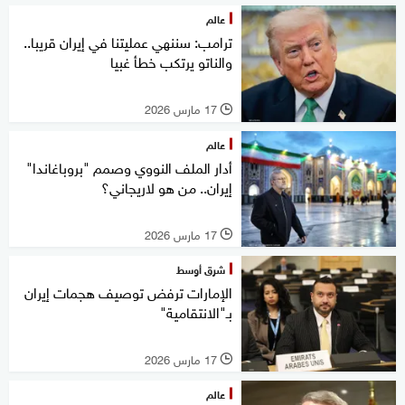
عالم
ترامب: سننهي عمليتنا في إيران قريبا..
والناتو يرتكب خطأ غبيا
17 مارس 2026
l
عالم
أدار الملف النووي وصمم "بروباغاندا"
إيران.. من هو لاريجاني؟
17 مارس 2026
l
شرق أوسط
الإمارات ترفض توصيف هجمات إيران
بـ"الانتقامية"
17 مارس 2026
l
عالم