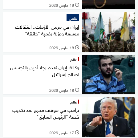
19 مارس 2026
l
خاص
إيران في مرمى الأزمات.. اعتقالات
موسعة وعزلة رقمية "خانقة"
18 مارس 2026
l
عالم
وكالة: إيران تعدم رجلا أدين بالتجسس
لصالح إسرائيل
18 مارس 2026
l
عالم
ترامب في موقف محرج بعد تكذيب
قصة "الرئيس السابق"
17 مارس 2026
l