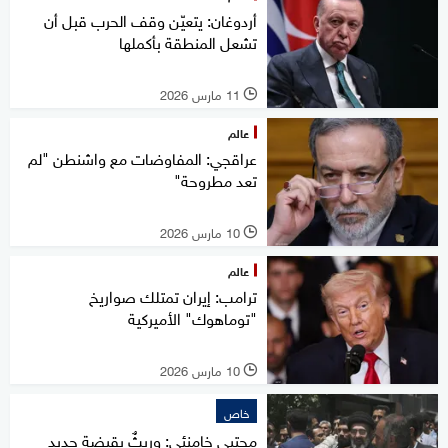
أردوغان: يتعيّن وقف الحرب قبل أن
تشعل المنطقة بأكملها
11 مارس 2026
l
عالم
عراقجي: المفاوضات مع واشنطن "لم
تعد مطروحة"
10 مارس 2026
l
عالم
ترامب: إيران تمتلك صواريخ
"توماهوك" الأميركية
10 مارس 2026
l
خاص
مجتبى خامنئي: وريثٌ بقبضة حديد